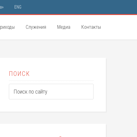
а»
ENG
риходы
Служения
Медиа
Контакты
ПОИСК