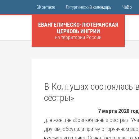
ВКонтакте
Литургический календарь
ЧаВо
ЕВАНГЕЛИЧЕСКО-ЛЮТЕРАНСКАЯ
ЦЕРКОВЬ ИНГРИИ
на территории России
В Колтушах состоялась 
сестры»
7 марта 2020 год
для женщин «Возлюбленные сёстры». Уча
другом, обсудили притчу о горчичном зер
вкусное угощение. Слава Господу за то, ч