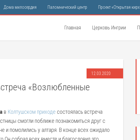
Дома милосердия
Паломнический центр
Проект «Открытая кирх
Главная
Церковь Ингрии
П
12.03.2020
встреча «Возлюбленные
а
в
Колтушском приходе
состоялась встреча
стницы смогли поближе познакомиться друг с
не и помолились у алтаря. В конце всех ожидало
то Он собрал всех вместе и благословил это