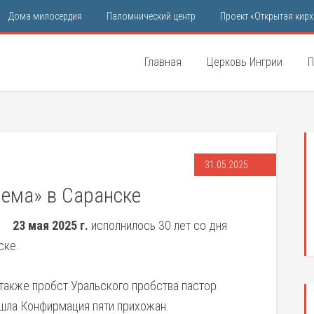
Дома милосердия
Паломнический центр
Проект «Открытая кирх
Главная
Церковь Ингрии
П
31.05.2025
мема» в Саранске
23 мая 2025 г.
исполнилось 30 лет со дня
ске.
 также пробст Уральского пробства пастор
ошла Конфирмация пяти прихожан.