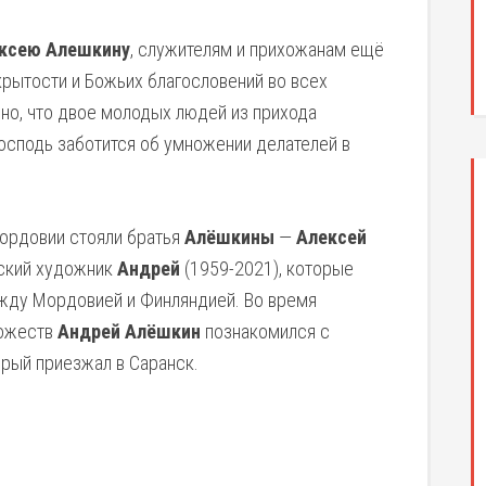
ксею Алешкину
, служителям и прихожанам ещё
рытости и Божьих благословений во всех
но, что двое молодых людей из прихода
Господь заботится об умножении делателей в
Мордовии стояли братья
Алёшкины
—
Алексей
нский художник
Андрей
(1959-2021), которые
ежду Мордовией и Финляндией. Во время
дожеств
Андрей Алёшкин
познакомился с
орый приезжал в Саранск.