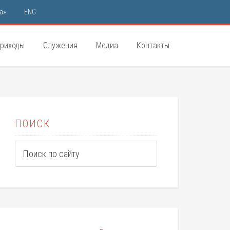
а»
ENG
риходы
Служения
Медиа
Контакты
ПОИСК