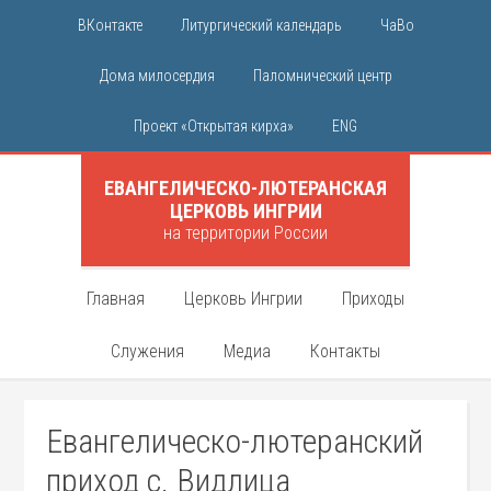
ВКонтакте
Литургический календарь
ЧаВо
Дома милосердия
Паломнический центр
Проект «Открытая кирха»
ENG
ЕВАНГЕЛИЧЕСКО-ЛЮТЕРАНСКАЯ
ЦЕРКОВЬ ИНГРИИ
на территории России
Главная
Церковь Ингрии
Приходы
Служения
Медиа
Контакты
Евангелическо-лютеранский
приход с. Видлица