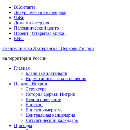
ВКонтакте
Литургический календарь
ЧаВо
Дома милосердия
Паломнический центр
Проект «Открытая кирха»
ENG
Евангелическо-Лютеранская Церковь Ингрии
на территории России
Главная
Бланки свидетельств
Нормативные акты и решения
Церковь Ингрии
Структура
История Церкви Ингрии
Вероисповедание
Епископ
Епископ-эмеритус
Центральная канцелярия
Литургический календарь
Приходы