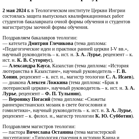
2 мая 2024 г.
в Теологическом институте Церкви Ингрии
состоялась защита выпускных квалификационных работ
студентов бакалавриата очной формы обучения и студентов
магистратуры заочной формы обучения.
Поздравляем бакалавров теологии:
— катехета
Дмитрия Глечикова
(тема диплома:
«Педагогические идеи и практики ранней церкви I-V вв.»,
научный руководитель – к. ист. н.
З. А. Лурье
, рецензент – к.
ист. н.
К. В. Суториус
),
—
Александра Кауса
, Казахстан (тема диплома: «История
лютеранства в Казахстане», научный руководитель –
Г. В.
Хонин
, рецензент – к. ист. н., магистр теологии
С. А. Исаев
),
— диакона
Алексея Ложкина
(тема диплома: «Брак в
лютеранской церкви», научный руководитель – к. ист. н.
З. А.
Лурье
, рецензент –
Ф. П. Тулынин
),
—
Веронику Погасий
(тема диплома: «Сюжеты
раннехристианских мозаик в свете богословия и
гомилетики», научный руководитель – к. ист. н.
З. А. Лурье
,
рецензент – к. филол. н., магистр теологии
К. Ю. Субботин
).
Поздравляем магистров теологии:
— пастора
Вячеслава Останина
(тема магистерской
диссертации: «Типология спасения в истории Каина и