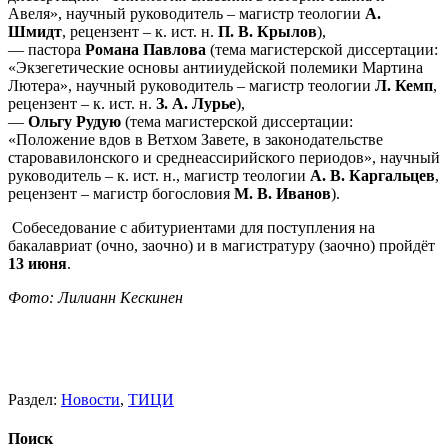
Авеля», научный руководитель – магистр теологии
А.
Шмидт
, рецензент – к. ист. н.
П. В. Крылов
),
— пастора
Романа Павлова
(тема магистерской диссертации:
«Экзегетические основы антииудейской полемики Мартина
Лютера», научный руководитель – магистр теологии
Л. Кемп
,
рецензент – к. ист. н.
З. А. Лурье
),
—
Ольгу Рудую
(тема магистерской диссертации:
«Положение вдов в Ветхом Завете, в законодательстве
старовавилонского и среднеассирийского периодов», научный
руководитель – к. ист. н., магистр теологии
А. В. Каргальцев
,
рецензент – магистр богословия
М. В. Иванов
).
Собеседование с абитуриентами для поступления на
бакалавриат (очно, заочно) и в магистратуру (заочно) пройдёт
13 июня
.
Фото: Лилианн Кескинен
Раздел:
Новости
,
ТИЦИ
Поиск