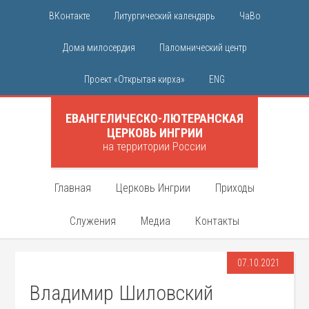
ВКонтакте
Литургический календарь
ЧаВо
Дома милосердия
Паломнический центр
Проект «Открытая кирха»
ENG
ЕВАНГЕЛИЧЕСКО-ЛЮТЕРАНСКАЯ
ЦЕРКОВЬ ИНГРИИ
на территории России
Главная
Церковь Ингрии
Приходы
Служения
Медиа
Контакты
07.10.2021
Владимир Шиловский