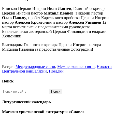
Епископ Церкви Ингрии
Иван Лаптев
, Главный секретарь
Церкви Ингрии пастор
Михаил Иванов
, викарий пастор
Олав Паньчу
, пробст Карельского пробства Церкви Ингрии
пастор
Алексей Кронгольм
и пастор
Алексей Уйманен
12
марта встретились с представителями руководства
Евангелическо-лютеранской Церкви Финляндии и епархии
Хельсинки.
Благодарим Главного секретаря Церкви Ингрии пастора
Михаила Иванова за предоставленные фотографии!
Раздел:
Международные связи
,
Межцерковные связи
,
Новости
Центральной канцелярии
,
Поездки
Поиск
Литургический календарь
Магазин христианской литературы «Слово»