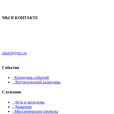
МЫ В КОНТАКТЕ
ЦЕРКОВЬ ИНГРИИ
191186 г. Санкт-Петербург
ул. Большая Конюшенная, д. 8
church@elci.ru
+7-812-3128289
События
· Календарь событий
· Литургический календарь
Служения
· Дети и молодежь
· Диакония
· Миссионерские проекты