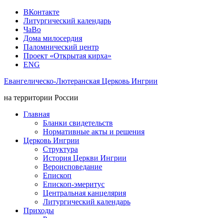
ВКонтакте
Литургический календарь
ЧаВо
Дома милосердия
Паломнический центр
Проект «Открытая кирха»
ENG
Евангелическо-Лютеранская Церковь Ингрии
на территории России
Главная
Бланки свидетельств
Нормативные акты и решения
Церковь Ингрии
Структура
История Церкви Ингрии
Вероисповедание
Епископ
Епископ-эмеритус
Центральная канцелярия
Литургический календарь
Приходы