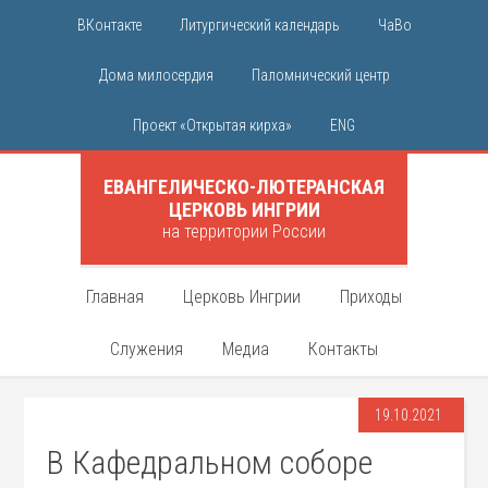
ВКонтакте
Литургический календарь
ЧаВо
Дома милосердия
Паломнический центр
Проект «Открытая кирха»
ENG
ЕВАНГЕЛИЧЕСКО-ЛЮТЕРАНСКАЯ
ЦЕРКОВЬ ИНГРИИ
на территории России
Главная
Церковь Ингрии
Приходы
Служения
Медиа
Контакты
19.10.2021
В Кафедральном соборе