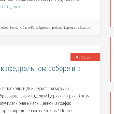
итать далее...]
 собор
,
Новости
,
Санкт-Петербургское пробство
,
Церковь и общество
10.07.2026
 кафедральном соборе и в
6 г. проходили Дни церковной музыки,
бразовательным отделом Церкви Ингрии. В этом
олучилась очень насыщенной, а график
нторов определённого героизма! После