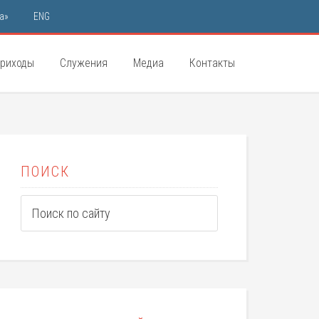
а»
ENG
риходы
Служения
Медиа
Контакты
ПОИСК