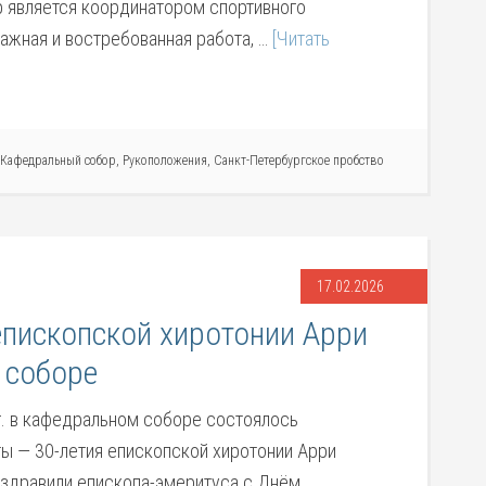
р является координатором спортивного
ажная и востребованная работа, …
[Читать
Кафедральный собор
,
Рукоположения
,
Санкт-Петербургское пробство
17.02.2026
епископской хиротонии Арри
 соборе
г. в кафедральном соборе состоялось
ы — 30-летия епископской хиротонии Арри
оздравили епископа-эмеритуса с Днём