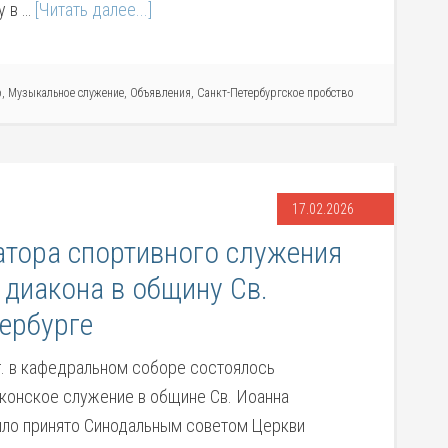
у в …
[Читать далее...]
р
,
Музыкальное служение
,
Объявления
,
Санкт-Петербургское пробство
17.02.2026
тора спортивного служения
 диакона в общину Св.
ербурге
г. в кафедральном соборе состоялось
конское служение в общине Св. Иоанна
ыло принято Синодальным советом Церкви