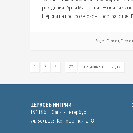
рождения. Арри Матвеевич — один из кл
Церкви на постсоветском пространстве. 
Раздел:
Епископ
,
Епископ
…
1
2
3
22
Следующая страница »
ЦЕРКОВЬ ИНГРИИ
191186 г. Санкт-Петербург
ул. Большая Конюшенная, д. 8