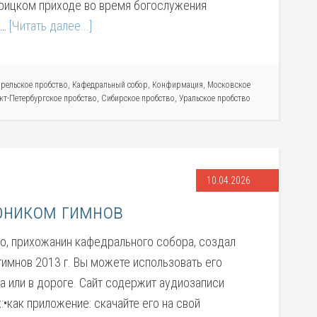
ворицком приходе во время богослужения
 …
[Читать далее...]
арельское пробство
,
Кафедральный собор
,
Конфирмация
,
Московское
кт-Петербургское пробство
,
Сибирское пробство
,
Уральское пробство
10.04.2026
рником гимнов
о, прихожанин кафедрального собора, создал
имнов 2013 г. Вы можете использовать его
а или в дороге. Сайт содержит аудиозаписи
•как приложение: скачайте его на свой