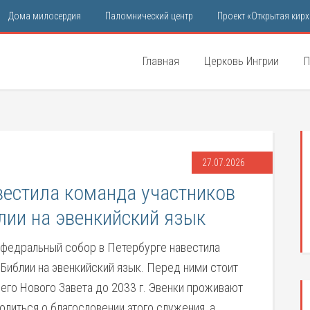
Дома милосердия
Паломнический центр
Проект «Открытая кирх
Главная
Церковь Ингрии
П
27.07.2026
естила команда участников
лии на эвенкийский язык
кафедральный собор в Петербурге навестила
Библии на эвенкийский язык. Перед ними стоит
его Нового Завета до 2033 г. Эвенки проживают
олиться о благословении этого служения, а