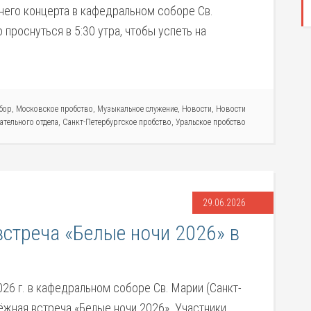
него концерта в кафедральном соборе Св.
проснуться в 5:30 утра, чтобы успеть на
бор
,
Московское пробство
,
Музыкальное служение
,
Новости
,
Новости
ательного отдела
,
Санкт-Петербургское пробство
,
Уральское пробство
29.06.2026
стреча «Белые ночи 2026» в
026 г. в кафедральном соборе Св. Марии (Санкт-
жная встреча «Белые ночи 2026». Участники