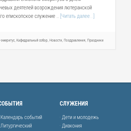
ючевых деятелей возрождения лютеранской
Его епископское служение …
[Читать далее...]
-эмеритус
,
Кафедральный собор
,
Новости
,
Поздравления
,
Праздники
СОБЫТИЯ
СЛУЖЕНИЯ
· Календарь событий
· Дети и молодежь
· Литургический
· Диакония