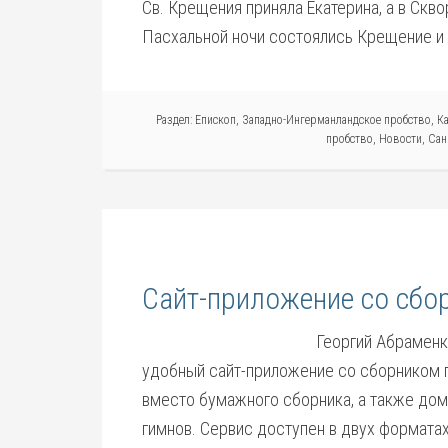
Св. Крещения приняла Екатерина, а в Ск
Пасхальной ночи состоялись Крещение и
Раздел:
Епископ
,
Западно-Ингерманландское пробство
,
К
пробство
,
Новости
,
Сан
Сайт-приложение со сбо
Георгий Абраменк
удобный сайт-приложение со сборником г
вместо бумажного сборника, а также дом
гимнов. Сервис доступен в двух форматах: