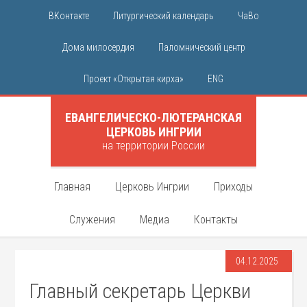
ВКонтакте
Литургический календарь
ЧаВо
Дома милосердия
Паломнический центр
Проект «Открытая кирха»
ENG
ЕВАНГЕЛИЧЕСКО-ЛЮТЕРАНСКАЯ
ЦЕРКОВЬ ИНГРИИ
на территории России
Главная
Церковь Ингрии
Приходы
Служения
Медиа
Контакты
04.12.2025
Главный секретарь Церкви