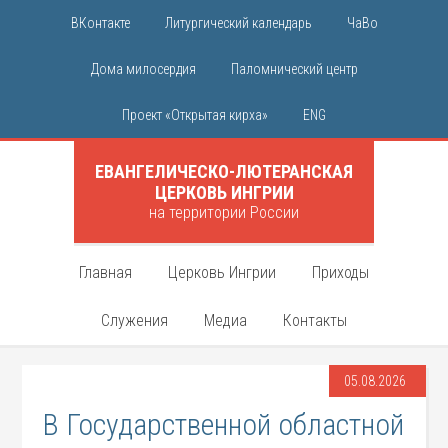
ВКонтакте
Литургический календарь
ЧаВо
Дома милосердия
Паломнический центр
Проект «Открытая кирха»
ENG
ЕВАНГЕЛИЧЕСКО-ЛЮТЕРАНСКАЯ
ЦЕРКОВЬ ИНГРИИ
на территории России
Главная
Церковь Ингрии
Приходы
Служения
Медиа
Контакты
05.08.2026
В Государственной областной