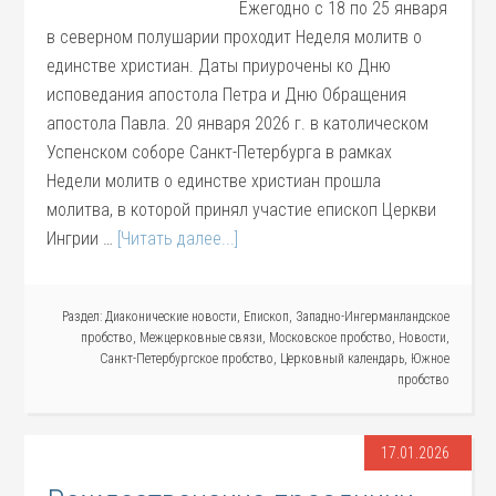
Ежегодно с 18 по 25 января
в северном полушарии проходит Неделя молитв о
единстве христиан. Даты приурочены ко Дню
исповедания апостола Петра и Дню Обращения
апостола Павла. 20 января 2026 г. в католическом
Успенском соборе Санкт-Петербурга в рамках
Недели молитв о единстве христиан прошла
молитва, в которой принял участие епископ Церкви
Ингрии …
[Читать далее...]
Раздел:
Диаконические новости
,
Епископ
,
Западно-Ингерманландское
пробство
,
Межцерковные связи
,
Московское пробство
,
Новости
,
Санкт-Петербургское пробство
,
Церковный календарь
,
Южное
пробство
17.01.2026