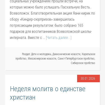
социальных учреждениях прошли встречи, на
которых можно было услышать Пасхальную Весть.
Всеволожск. Благотворительная акция Яани кирик по
сбору «Киндер-сюрпризов» завершилась
потрясающим результатом: было собрано 165
подарков для воспитанников Всеволожской школы-
интерната. Вместе с …
[Читать далее...]
Раздел:
Дети и молодежь
,
Диаконические новости
,
Карельское
пробство
,
Миссионерские новости
,
Санкт-Петербургское пробство
,
Сибирское пробство
30.01.2026
Неделя молитв о единстве
христиан