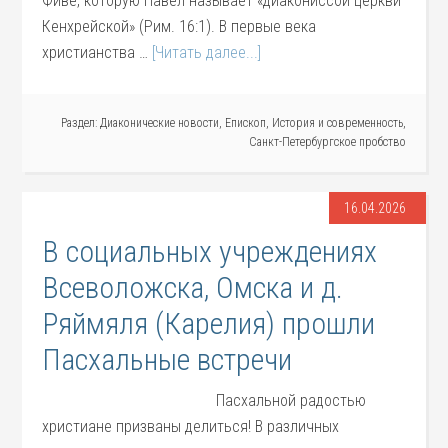
Фиве, которую Павел называет «диакониссой церкви
Кенхрейской» (Рим. 16:1). В первые века
христианства …
[Читать далее...]
Раздел:
Диаконические новости
,
Епископ
,
История и современность
,
Санкт-Петербургское пробство
16.04.2026
В социальных учреждениях
Всеволожска, Омска и д.
Ряймяля (Карелия) прошли
Пасхальные встречи
Пасхальной радостью
христиане призваны делиться! В различных