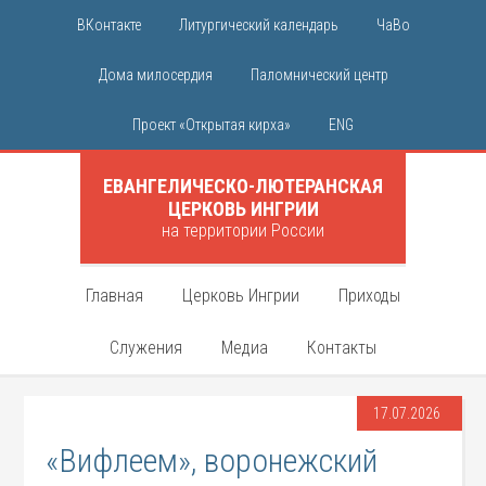
ВКонтакте
Литургический календарь
ЧаВо
Дома милосердия
Паломнический центр
Проект «Открытая кирха»
ENG
ЕВАНГЕЛИЧЕСКО-ЛЮТЕРАНСКАЯ
ЦЕРКОВЬ ИНГРИИ
на территории России
Главная
Церковь Ингрии
Приходы
Служения
Медиа
Контакты
17.07.2026
«Вифлеем», воронежский