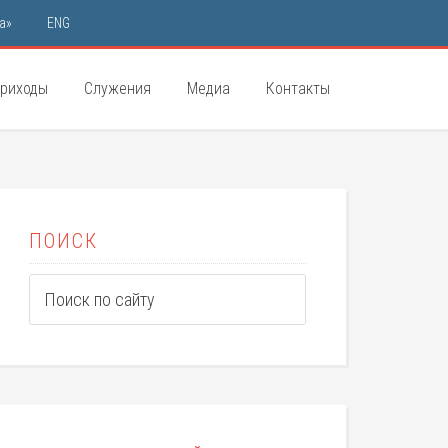
а»
ENG
риходы
Служения
Медиа
Контакты
ПОИСК