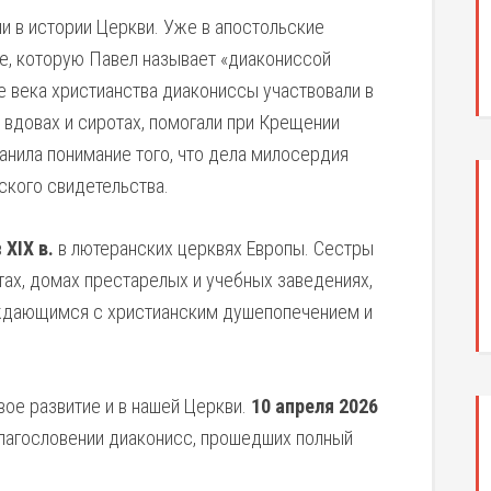
и в истории Церкви. Уже в апостольские
е, которую Павел называет «диакониссой
ые века христианства диакониссы участвовали в
 вдовах и сиротах, помогали при Крещении
нила понимание того, что дела милосердия
ского свидетельства.
в
XIX в.
в лютеранских церквях Европы. Сестры
тах, домах престарелых и учебных заведениях,
дающимся с христианским душепопечением и
вое развитие и в нашей Церкви.
10 апреля 2026
лагословении диаконисс, прошедших полный