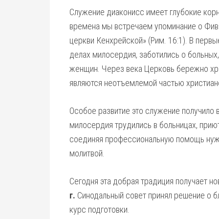
Служение диаконисс имеет глубокие корн
времена мы встречаем упоминание о Фив
церкви Кенхрейской» (Рим. 16:1). В перв
делах милосердия, заботились о больных,
женщин. Через века Церковь бережно хра
являются неотъемлемой частью христиан
Особое развитие это служение получило 
милосердия трудились в больницах, прию
соединяя профессиональную помощь нуж
молитвой.
Сегодня эта добрая традиция получает но
г.
Синодальный совет принял решение о б
курс подготовки.