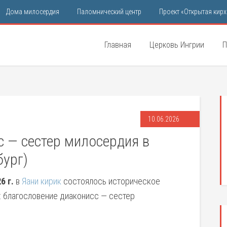
Дома милосердия
Паломнический центр
Проект «Открытая кирх
Главная
Церковь Ингрии
П
10.06.2026
с — сестер милосердия в
бург)
6 г.
в
Яани кирик
состоялось историческое
: благословение диаконисс — сестер