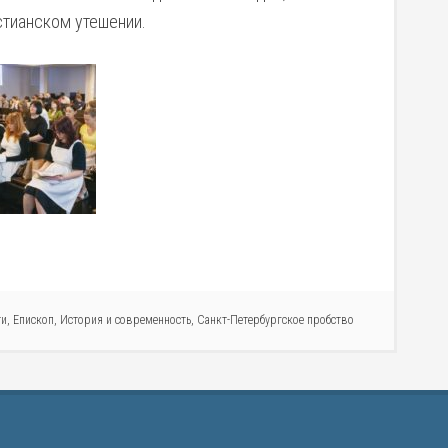
стианском утешении.
ти
,
Епископ
,
История и современность
,
Санкт-Петербургское пробство