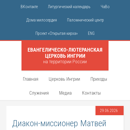
ВКонтакте
Литургический календарь
ЧаВо
Дома милосердия
Паломнический центр
Проект «Открытая кирха»
ENG
ЕВАНГЕЛИЧЕСКО-ЛЮТЕРАНСКАЯ
ЦЕРКОВЬ ИНГРИИ
на территории России
Главная
Церковь Ингрии
Приходы
Служения
Медиа
Контакты
29.06.2026
Диакон-миссионер Матвей