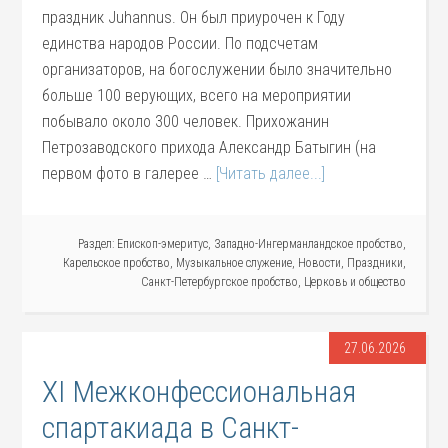
праздник Juhannus. Он был приурочен к Году
единства народов России. По подсчетам
организаторов, на богослужении было значительно
больше 100 верующих, всего на мероприятии
побывало около 300 человек. Прихожанин
Петрозаводского прихода Александр Батыгин (на
первом фото в галерее …
[Читать далее...]
Раздел:
Епископ-эмеритус
,
Западно-Ингерманландское пробство
,
Карельское пробство
,
Музыкальное служение
,
Новости
,
Праздники
,
Санкт-Петербургское пробство
,
Церковь и общество
27.06.2026
XI Межконфессиональная
спартакиада в Санкт-