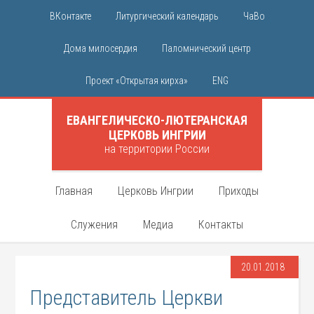
ВКонтакте
Литургический календарь
ЧаВо
Дома милосердия
Паломнический центр
Проект «Открытая кирха»
ENG
ЕВАНГЕЛИЧЕСКО-ЛЮТЕРАНСКАЯ
ЦЕРКОВЬ ИНГРИИ
на территории России
Главная
Церковь Ингрии
Приходы
Служения
Медиа
Контакты
20.01.2018
Представитель Церкви