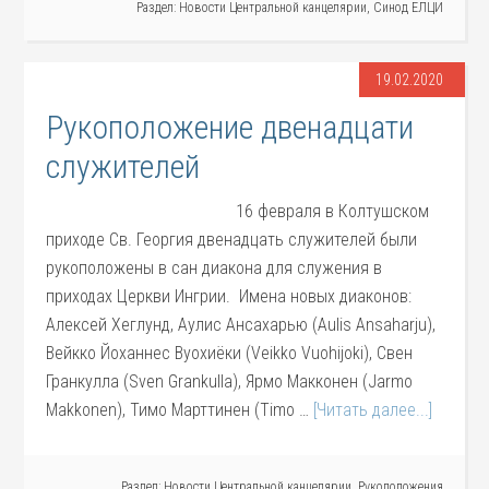
Раздел:
Новости Центральной канцелярии
,
Синод ЕЛЦИ
19.02.2020
Рукоположение двенадцати
служителей
16 февраля в Колтушском
приходе Св. Георгия двенадцать служителей были
рукоположены в сан диакона для служения в
приходах Церкви Ингрии. Имена новых диаконов:
Алексей Хеглунд, Аулис Ансахарью (Aulis Ansaharju),
Вейкко Йоханнес Вуохиёки (Veikko Vuohijoki), Свен
Гранкулла (Sven Grankulla), Ярмо Макконен (Jarmo
Makkonen), Тимо Марттинен (Timo …
[Читать далее...]
Раздел:
Новости Центральной канцелярии
,
Рукоположения