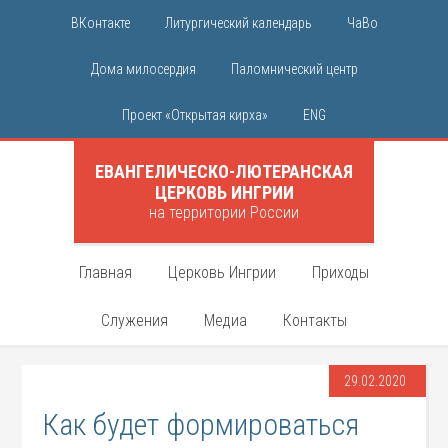
ВКонтакте
Литургический календарь
ЧаВо
Дома милосердия
Паломнический центр
Проект «Открытая кирха»
ENG
ЕВАНГЕЛИЧЕСКО-ЛЮТЕРАНСКАЯ
ЦЕРКОВЬ ИНГРИИ
на территории России
Главная
Церковь Ингрии
Приходы
Служения
Медиа
Контакты
29.02.2020
Как будет формироваться