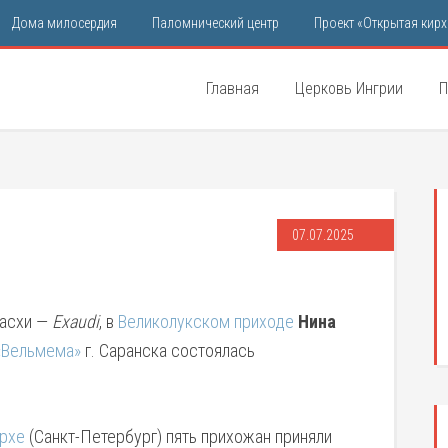
Дома милосердия
Паломнический центр
Проект «Открытая кирх
Главная
Церковь Ингрии
П
07.07.2025
Пасхи —
Exaudi
, в
Великолукском приходе
Нина
«Вельмема»
г. Саранска состоялась
рхе
(Санкт-Петербург) пять прихожан приняли