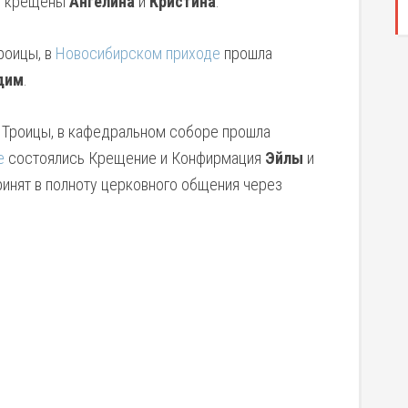
 крещены
Ангелина
и
Кристина
.
Троицы, в
Новосибирском приходе
прошла
дим
.
в. Троицы, в кафедральном соборе прошла
е
состоялись Крещение и Конфирмация
Эйлы
и
инят в полноту церковного общения через