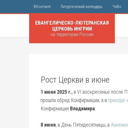
ВКонтакте
Литургический календарь
ЧаВо
ЕВАНГЕЛИЧЕСКО-ЛЮТЕРАНСКАЯ
ЦЕРКОВЬ ИНГРИИ
на территории России
Рост Церкви в июне
1 июня 2025 г.
, в VI воскресенье после 
прошла обряд Конфирмации, а в
приходе 
Конфирмация
Владимира
.
8 июня
, в День Пятидесятницы, в
Анненки