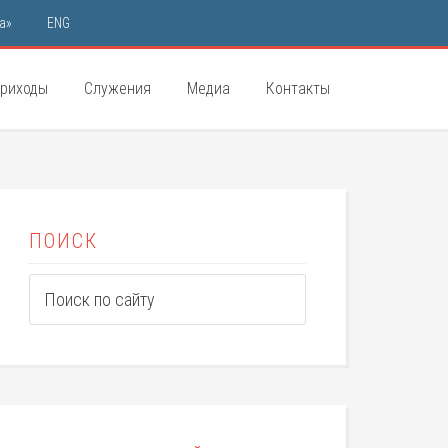
а»
ENG
риходы
Служения
Медиа
Контакты
ПОИСК