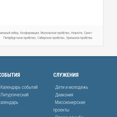
альный собор
,
Конфирмация
,
Московское пробство
,
Новости
,
Санкт-
Петербургское пробство
,
Сибирское пробство
,
Уральское пробство
СОБЫТИЯ
СЛУЖЕНИЯ
· Календарь событий
· Дети и молодежь
· Литургический
· Диакония
календарь
· Миссионерские
проекты