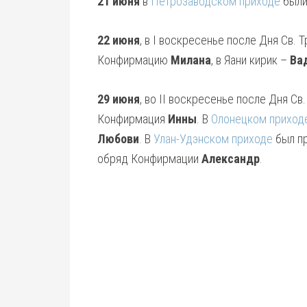
21 июня
в
Петрозаводском приходе
были
22 июня
, в I воскресенье после Дня Св. 
Конфирмацию
Милана
, в Яани кирик –
Ва
29 июня
, во II воскресенье после Дня С
Конфирмация
Инны
. В
Олонецком приход
Любови
. В
Улан-Удэнском приходе
был пр
обряд Конфирмации
Александр
.