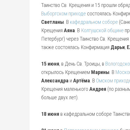
Таинство Св. Крещения и 15 прошли обря
Выборгском приходе
состоялась Конфир
Светланы
. В
кафедральном соборе
(Санк
Крещения
Аяна
. В
Колтушской общине
пр
Петербург) через Таинство Св. Крещения
также состоялась Конфирмация
Дарьи
,
Е
15 июня
, в День Св. Троицы, в
Вологодско
открылось Крещением
Марины
. В
Москов
Александра
и
Артёма
. В
Омском приход
Крещения маленького
Андрея
(по разны
больше двух лет).
18 июня
в кафедральном соборе Таинств