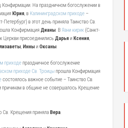
д Конфирмации. На праздничном богослужении в
мация
Юрия
, в
Калининградском приходе
–
т-Петербург) в этот день приняла Таинство Св.
ошла Конфирмация
Дианы
. В
Яани кирик
(Санкт-
 к Церкви присоединились
Дарья
и
Ксения
,
лизаветы
,
Инны
и
Оксаны
.
м приходе
праздничное богослужение
ском приходе Св. Троицы
прошла Конфирмация
е
состоялось важное событие – Таинство Св.
м причинам в общине не совершалось Крещение
о Св. Крещения приняла
Вера
.