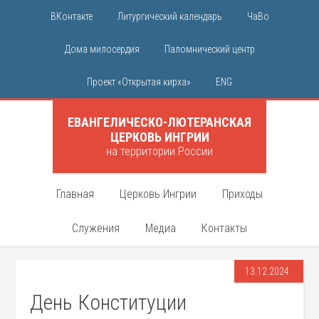
ВКонтакте
Литургический календарь
ЧаВо
Дома милосердия
Паломнический центр
Проект «Открытая кирха»
ENG
ЕВАНГЕЛИЧЕСКО-ЛЮТЕРАНСКАЯ
ЦЕРКОВЬ ИНГРИИ
на территории России
Главная
Церковь Ингрии
Приходы
Служения
Медиа
Контакты
13.12.2024
День Конституции