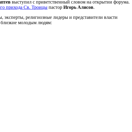
аптев
выступил с приветственный словом на открытии форума.
го прихода Св. Троицы
пастор
Игорь Алисов
.
, эксперты, религиозные лидеры и представители власти
, близкие молодым людям: