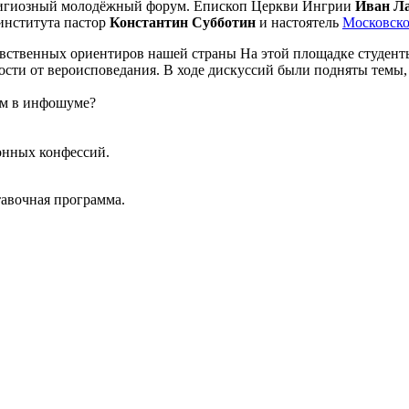
игиозный молодёжный форум. Епископ Церкви Ингрии
Иван Л
института пастор
Константин Субботин
и настоятель
Московско
вственных ориентиров нашей страны На этой площадке студенты
ости от вероисповедания. В ходе дискуссий были подняты темы
ном в инфошуме?
онных конфессий.
тавочная программа.