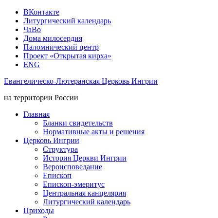
ВКонтакте
Литургический календарь
ЧаВо
Дома милосердия
Паломнический центр
Проект «Открытая кирха»
ENG
Евангелическо-Лютеранская Церковь Ингрии
на территории России
Главная
Бланки свидетельств
Нормативные акты и решения
Церковь Ингрии
Структура
История Церкви Ингрии
Вероисповедание
Епископ
Епископ-эмеритус
Центральная канцелярия
Литургический календарь
Приходы