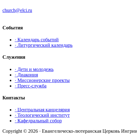
church@elci.ru
+7-812-3128289
События
· Календарь событий
· Литургический календарь
Служения
· Дети и молодежь
· Диакония
· Миссионерские проекты
· Пресс-служба
Контакты
· Центральная канцелярия
· Теологический институт
· Кафедральный собор
Copyright © 2026 · Евангелическо-лютеранская Церковь Ингри