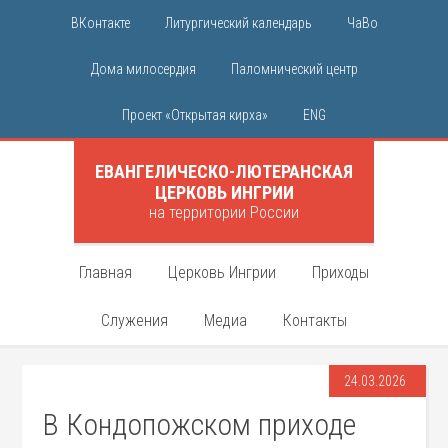
ВКонтакте
Литургический календарь
ЧаВо
Дома милосердия
Паломнический центр
Проект «Открытая кирха»
ENG
ЕВАНГЕЛИЧЕСКО-ЛЮТЕРАНСКАЯ
ЦЕРКОВЬ ИНГРИИ
на территории России
Главная
Церковь Ингрии
Приходы
Служения
Медиа
Контакты
24.03.2026
В Кондопожском приходе