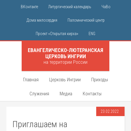
ВКонтакте
Литургический календарь
ЧаВо
Дома милосердия
Паломнический центр
Проект «Открытая кирха»
ENG
ЕВАНГЕЛИЧЕСКО-ЛЮТЕРАНСКАЯ
ЦЕРКОВЬ ИНГРИИ
на территории России
Главная
Церковь Ингрии
Приходы
Служения
Медиа
Контакты
23.02.2022
Приглашаем на