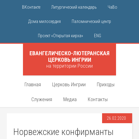
ВКонтакте
Литургический календарь
ЧаВо
Дома милосердия
Паломнический центр
Проект «Открытая кирха»
ENG
ЕВАНГЕЛИЧЕСКО-ЛЮТЕРАНСКАЯ
ЦЕРКОВЬ ИНГРИИ
на территории России
Главная
Церковь Ингрии
Приходы
Служения
Медиа
Контакты
26.02.2020
Норвежские конфирманты