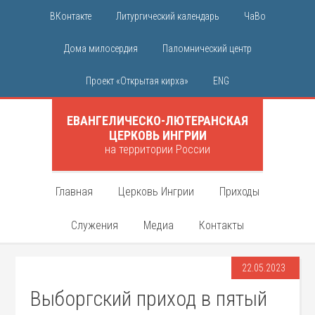
ВКонтакте
Литургический календарь
ЧаВо
Дома милосердия
Паломнический центр
Проект «Открытая кирха»
ENG
ЕВАНГЕЛИЧЕСКО-ЛЮТЕРАНСКАЯ
ЦЕРКОВЬ ИНГРИИ
на территории России
Главная
Церковь Ингрии
Приходы
Служения
Медиа
Контакты
22.05.2023
Выборгский приход в пятый