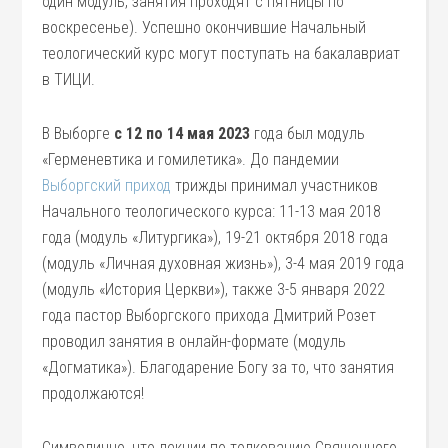
один модуль, занятия проходят с пятницы по
воскресенье). Успешно окончившие Начальный
теологический курс могут поступать на бакалавриат
в ТИЦИ.
В Выборге
с 12 по 14 мая 2023
года был модуль
«Герменевтика и гомилетика». До пандемии
Выборгский приход
трижды принимал участников
Начального теологического курса: 11-13 мая 2018
года (модуль «Литургика»), 19-21 октября 2018 года
(модуль «Личная духовная жизнь»), 3-4 мая 2019 года
(модуль «История Церкви»), также 3-5 января 2022
года пастор Выборгского прихода Дмитрий Розет
проводил занятия в онлайн-формате (модуль
«Догматика»). Благодарение Богу за то, что занятия
продолжаются!
Символично, что лекции по толкованию Священного