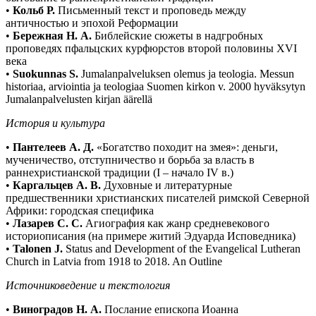
•
Кольб Р.
Письменный текст и проповедь между
античностью и эпохой Реформации
•
Бережная Н. А.
Библейские сюжеты в надгробных
проповедях пфальцских курфюрстов второй половины XVI
века
•
Suokunnas S.
Jumalanpalveluksen olemus ja teologia. Messun
historiaa, arviointia ja teologiaa Suomen kirkon v. 2000 hyväksytyn
Jumalanpalvelusten kirjan äärellä
История и культура
•
Пантелеев А. Д.
«Богатство походит на змея»: деньги,
мученичество, отступничество и борьба за власть в
раннехристианской традиции (I – начало IV в.)
•
Каргальцев А. В.
Духовные и литературные
предшественники христианских писателей римской Северной
Африки: городская специфика
•
Лазарев С. С.
Агиография как жанр средневекового
историописания (на примере житий Эдуарда Исповедника)
•
Talonen J.
Status and Development of the Evangelical Lutheran
Church in Latvia from 1918 to 2018. An Outline
Источниковедение и текстология
•
Виноградов Н. А.
Послание епископа Иоанна