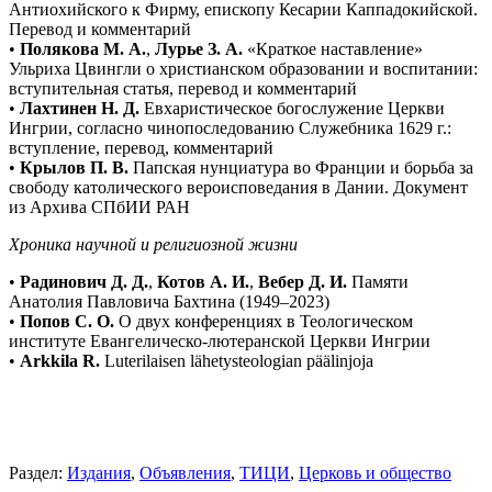
Антиохийского к Фирму, епископу Кесарии Каппадокийской.
Перевод и комментарий
•
Полякова М. А.
,
Лурье З. А.
«Краткое наставление»
Ульриха Цвингли о христианском образовании и воспитании:
вступительная статья, перевод и комментарий
•
Лахтинен Н. Д.
Евхаристическое богослужение Церкви
Ингрии, согласно чинопоследованию Служебника 1629 г.:
вступление, перевод, комментарий
•
Крылов П. В.
Папская нунциатура во Франции и борьба за
свободу католического вероисповедания в Дании. Документ
из Архива СПбИИ РАН
Хроника научной и религиозной жизни
•
Радинович Д. Д.
,
Котов А. И.
,
Вебер Д. И.
Памяти
Анатолия Павловича Бахтина (1949–2023)
•
Попов С. О.
О двух конференциях в Теологическом
институте Евангелическо-лютеранской Церкви Ингрии
•
Arkkila R.
Luterilaisen lähetysteologian päälinjoja
Раздел:
Издания
,
Объявления
,
ТИЦИ
,
Церковь и общество