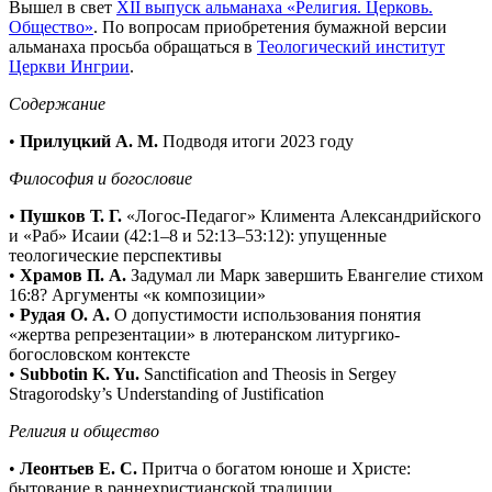
Вышел в свет
XII выпуск альманаха «Религия. Церковь.
Общество»
. По вопросам приобретения бумажной версии
альманаха просьба обращаться в
Теологический институт
Церкви Ингрии
.
Содержание
•
Прилуцкий А. М.
Подводя итоги 2023 году
Философия и богословие
•
Пушков Т. Г.
«Логос-Педагог» Климента Александрийского
и «Раб» Исаии (42:1–8 и 52:13–53:12): упущенные
теологические перспективы
•
Храмов П. А.
Задумал ли Марк завершить Евангелие стихом
16:8? Аргументы «к композиции»
•
Рудая О. А.
О допустимости использования понятия
«жертва репрезентации» в лютеранском литургико-
богословском контексте
•
Subbotin K. Yu.
Sanctification and Theosis in Sergey
Stragorodsky’s Understanding of Justification
Религия и общество
•
Леонтьев Е. С.
Притча о богатом юноше и Христе:
бытование в раннехристианской традиции