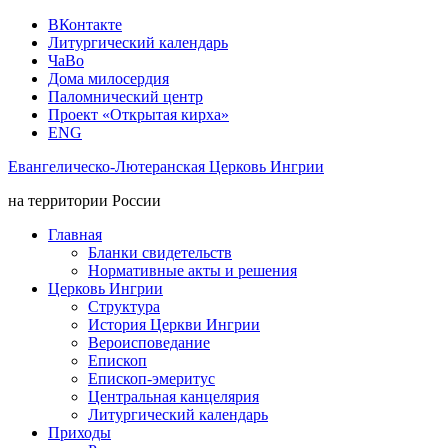
ВКонтакте
Литургический календарь
ЧаВо
Дома милосердия
Паломнический центр
Проект «Открытая кирха»
ENG
Евангелическо-Лютеранская Церковь Ингрии
на территории России
Главная
Бланки свидетельств
Нормативные акты и решения
Церковь Ингрии
Структура
История Церкви Ингрии
Вероисповедание
Епископ
Епископ-эмеритус
Центральная канцелярия
Литургический календарь
Приходы