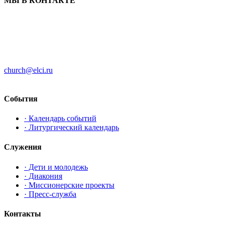
МЫ В КОНТАКТЕ
ЦЕРКОВЬ ИНГРИИ
191186 г. Санкт-Петербург
ул. Большая Конюшенная, д. 8
church@elci.ru
+7-812-3128289
События
· Календарь событий
· Литургический календарь
Служения
· Дети и молодежь
· Диакония
· Миссионерские проекты
· Пресс-служба
Контакты