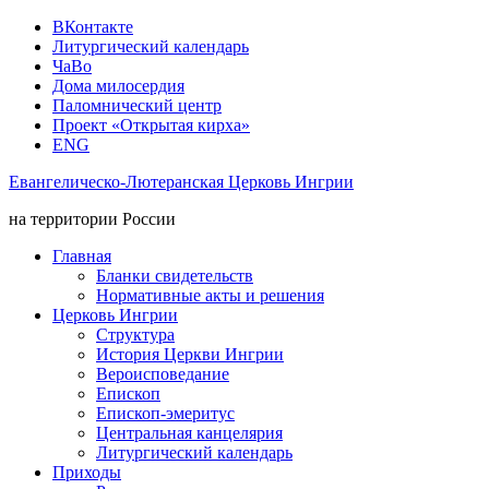
ВКонтакте
Литургический календарь
ЧаВо
Дома милосердия
Паломнический центр
Проект «Открытая кирха»
ENG
Евангелическо-Лютеранская Церковь Ингрии
на территории России
Главная
Бланки свидетельств
Нормативные акты и решения
Церковь Ингрии
Структура
История Церкви Ингрии
Вероисповедание
Епископ
Епископ-эмеритус
Центральная канцелярия
Литургический календарь
Приходы