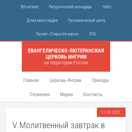
ВКонтакте
Литургический календарь
ЧаВо
Дома милосердия
Паломнический центр
Проект «Открытая кирха»
ENG
ЕВАНГЕЛИЧЕСКО-ЛЮТЕРАНСКАЯ
ЦЕРКОВЬ ИНГРИИ
на территории России
Главная
Церковь Ингрии
Приходы
Служения
Медиа
Контакты
11.09.2023
V Молитвенный завтрак в