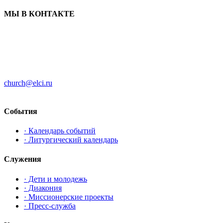
МЫ В КОНТАКТЕ
ЦЕРКОВЬ ИНГРИИ
191186 г. Санкт-Петербург
ул. Большая Конюшенная, д. 8
church@elci.ru
+7-812-3128289
События
· Календарь событий
· Литургический календарь
Служения
· Дети и молодежь
· Диакония
· Миссионерские проекты
· Пресс-служба