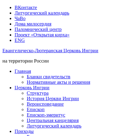
ВКонтакте
Литургический календарь
ЧаВо
Дома милосердия
Паломнический центр
Проект «Открытая кирха»
ENG
Евангелическо-Лютеранская Церковь Ингрии
на территории России
Главная
Бланки свидетельств
Нормативные акты и решения
Церковь Ингрии
Структура
История Церкви Ингрии
Вероисповедание
Епископ
Епископ-эмеритус
Центральная канцелярия
Литургический календарь
Приходы