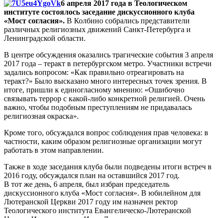
6 апреля 2017 года в Теологическом
институте состоялось заседание дискуссионного клуба
«Мост согласия».
В Колбино собрались представители
различных религиозных движений Санкт-Петербурга и
Ленинградской области.
В центре обсуждения оказались трагические события 3 апреля
2017 года – теракт в петербургском метро. Участники встречи
задались вопросом: «Как правильно отреагировать на
теракт?» Было высказано много интересных точек зрения. В
итоге, пришли к единогласному мнению: «Ошибочно
связывать террор с какой-либо конкретной религией. Очень
важно, чтобы подобным преступлениям не придавалась
религиозная окраска».
Кроме того, обсуждался вопрос соблюдения прав человека: в
частности, каким образом религиозные организации могут
работать в этом направлении.
Также в ходе заседания клуба были подведены итоги встреч в
2016 году, обсуждался план на оставшийся 2017 год.
В тот же день, 6 апреля, был избран председатель
дискуссионного клуба «Мост согласия». В юбилейном для
Лютеранской Церкви 2017 году им назначен ректор
Теологического института Евангелическо-Лютеранской