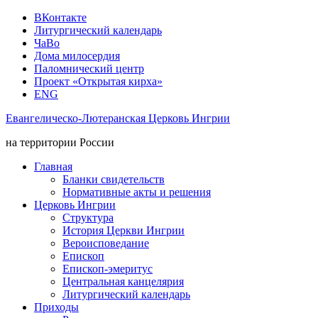
ВКонтакте
Литургический календарь
ЧаВо
Дома милосердия
Паломнический центр
Проект «Открытая кирха»
ENG
Евангелическо-Лютеранская Церковь Ингрии
на территории России
Главная
Бланки свидетельств
Нормативные акты и решения
Церковь Ингрии
Структура
История Церкви Ингрии
Вероисповедание
Епископ
Епископ-эмеритус
Центральная канцелярия
Литургический календарь
Приходы