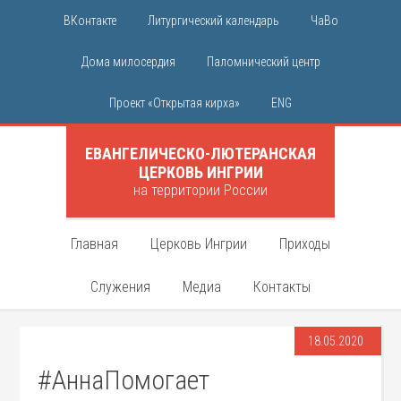
ВКонтакте
Литургический календарь
ЧаВо
Дома милосердия
Паломнический центр
Проект «Открытая кирха»
ENG
ЕВАНГЕЛИЧЕСКО-ЛЮТЕРАНСКАЯ
ЦЕРКОВЬ ИНГРИИ
на территории России
Главная
Церковь Ингрии
Приходы
Служения
Медиа
Контакты
18.05.2020
#АннаПомогает