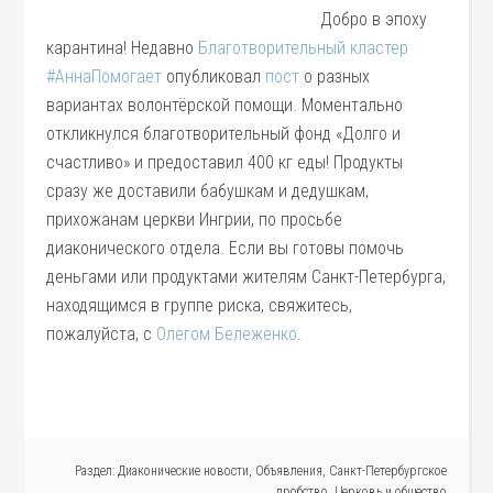
Добро в эпоху
карантина! Недавно
Благотворительный кластер
#АннаПомогает
опубликовал
пост
о разных
вариантах волонтёрской помощи. Моментально
откликнулся благотворительный фонд «Долго и
счастливо» и предоставил 400 кг еды! Продукты
сразу же доставили бабушкам и дедушкам,
прихожанам церкви Ингрии, по просьбе
диаконического отдела. Если вы готовы помочь
деньгами или продуктами жителям Санкт-Петербурга,
находящимся в группе риска, свяжитесь,
пожалуйста, с
Олегом Бележенко
.
Раздел:
Диаконические новости
,
Объявления
,
Санкт-Петербургское
пробство
,
Церковь и общество