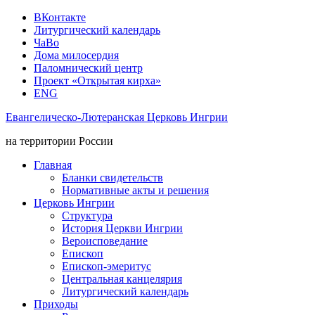
ВКонтакте
Литургический календарь
ЧаВо
Дома милосердия
Паломнический центр
Проект «Открытая кирха»
ENG
Евангелическо-Лютеранская Церковь Ингрии
на территории России
Главная
Бланки свидетельств
Нормативные акты и решения
Церковь Ингрии
Структура
История Церкви Ингрии
Вероисповедание
Епископ
Епископ-эмеритус
Центральная канцелярия
Литургический календарь
Приходы