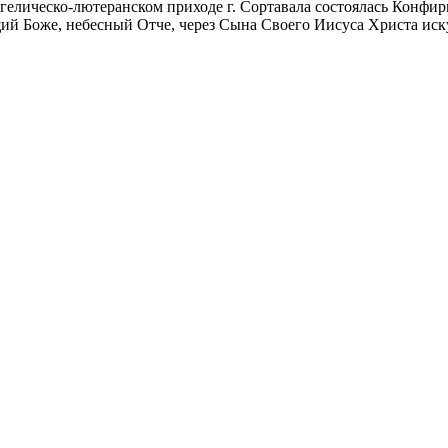
вангелическо-лютеранском приходе г. Сортавала состоялась Конф
й Боже, небесный Отче, через Сына Своего Иисуса Христа иску