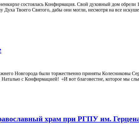
 Анненкирхе состоялась Конфирмация. Свой духовный дом обрели 
лу Духа Твоего Святого, дабы они могли, несмотря на все искуш
е
 Нижнего Новгорода были торжественно приняты Колесниковы Се
 Наталью с Конфирмацией! «И вот благовестие, которое мы слыш
равославный храм при РГПУ им. Герцен