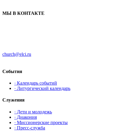
МЫ В КОНТАКТЕ
ЦЕРКОВЬ ИНГРИИ
191186 г. Санкт-Петербург
ул. Большая Конюшенная, д. 8
church@elci.ru
+7-812-3128289
События
· Календарь событий
· Литургический календарь
Служения
· Дети и молодежь
· Диакония
· Миссионерские проекты
· Пресс-служба