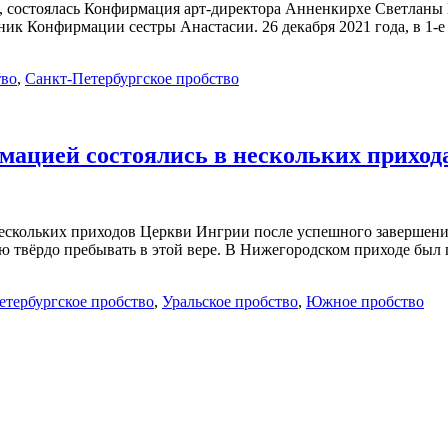
а, состоялась Конфирмация арт-директора Анненкирхе Светланы 
ник Конфирмации сестры Анастасии. 26 декабря 2021 года, в 1-
тво
,
Санкт-Петербургское пробство
мацией состоялись в нескольких приход
з нескольких приходов Церкви Ингрии после успешного завершен
 твёрдо пребывать в этой вере. В Нижегородском приходе был
етербургское пробство
,
Уральское пробство
,
Южное пробство