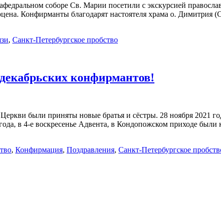
афедральном соборе Св. Марии посетили с экскурсией правосла
рцена. Конфирманты благодарят настоятеля храма о. Димитрия 
язи
,
Санкт-Петербургское пробство
 декабрьских конфирмантов!
еркви были приняты новые братья и сёстры. 28 ноября 2021 года
года, в 4-е воскресенье Адвента, в Кондопожском приходе был
ство
,
Конфирмация
,
Поздравления
,
Санкт-Петербургское пробств