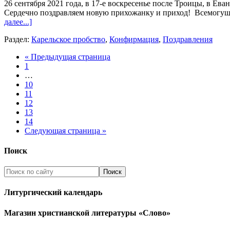
26 сентября 2021 года, в 17-е воскресенье после Троицы, в Е
Сердечно поздравляем новую прихожанку и приход! Всемогущи
далее...]
Раздел:
Карельское пробство
,
Конфирмация
,
Поздравления
« Предыдущая страница
1
…
10
11
12
13
14
Следующая страница »
Поиск
Литургический календарь
Магазин христианской литературы «Слово»