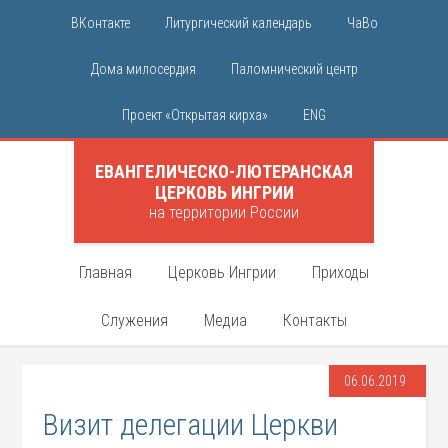
ВКонтакте
Литургический календарь
ЧаВо
Дома милосердия
Паломнический центр
Проект «Открытая кирха»
ENG
ЕВАНГЕЛИЧЕСКО-ЛЮТЕРАНСКАЯ
ЦЕРКОВЬ ИНГРИИ
на территории России
Главная
Церковь Ингрии
Приходы
Служения
Медиа
Контакты
06.06.2019
Визит делегации Церкви