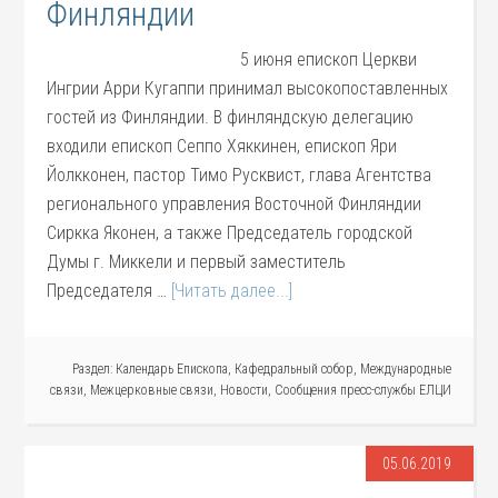
Финляндии
5 июня епископ Церкви
Ингрии Арри Кугаппи принимал высокопоставленных
гостей из Финляндии. В финляндскую делегацию
входили епископ Сеппо Хяккинен, епископ Яри
Йолкконен, пастор Тимо Русквист, глава Агентства
регионального управления Восточной Финляндии
Сиркка Яконен, а также Председатель городской
Думы г. Миккели и первый заместитель
Председателя …
[Читать далее...]
Раздел:
Календарь Епископа
,
Кафедральный собор
,
Международные
связи
,
Межцерковные связи
,
Новости
,
Сообщения пресс-службы ЕЛЦИ
05.06.2019