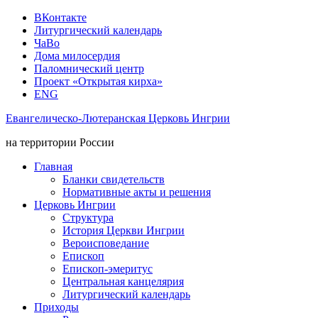
ВКонтакте
Литургический календарь
ЧаВо
Дома милосердия
Паломнический центр
Проект «Открытая кирха»
ENG
Евангелическо-Лютеранская Церковь Ингрии
на территории России
Главная
Бланки свидетельств
Нормативные акты и решения
Церковь Ингрии
Структура
История Церкви Ингрии
Вероисповедание
Епископ
Епископ-эмеритус
Центральная канцелярия
Литургический календарь
Приходы