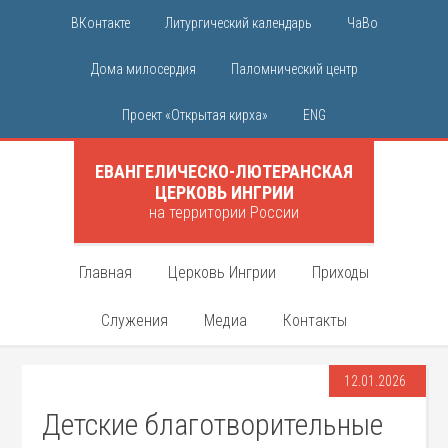
ВКонтакте
Литургический календарь
ЧаВо
Дома милосердия
Паломнический центр
Проект «Открытая кирха»
ENG
ЕВАНГЕЛИЧЕСКО-ЛЮТЕРАНСКАЯ
ЦЕРКОВЬ ИНГРИИ
на территории России
Главная
Церковь Ингрии
Приходы
Служения
Медиа
Контакты
12.01.2026
Детские благотворительные