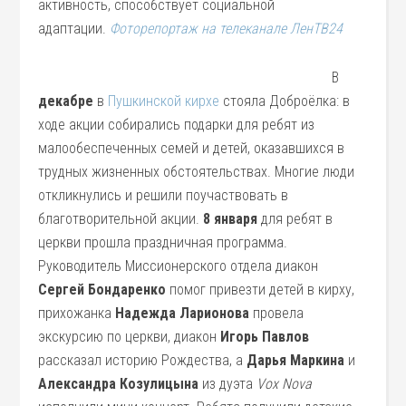
активность, способствует социальной
адаптации.
Фоторепортаж на телеканале ЛенТВ24
В
декабре
в
Пушкинской кирхе
стояла Доброёлка: в
ходе акции собирались подарки для ребят из
малообеспеченных семей и детей, оказавшихся в
трудных жизненных обстоятельствах. Многие люди
откликнулись и решили поучаствовать в
благотворительной акции.
8 января
для ребят в
церкви прошла праздничная программа.
Руководитель Миссионерского отдела диакон
Сергей Бондаренко
помог привезти детей в кирху,
прихожанка
Надежда Ларионова
провела
экскурсию по церкви, диакон
Игорь Павлов
рассказал историю Рождества, а
Дарья Маркина
и
Александра Козулицына
из дуэта
Vox Nova