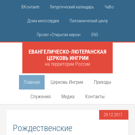
ВКонтакте
Литургический календарь
ЧаВо
Дома милосердия
Паломнический центр
Проект «Открытая кирха»
ENG
ЕВАНГЕЛИЧЕСКО-ЛЮТЕРАНСКАЯ
ЦЕРКОВЬ ИНГРИИ
на территории России
Главная
Церковь Ингрии
Приходы
Служения
Медиа
Контакты
29.12.2017
Рождественские