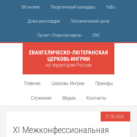
ВКонтакте
Литургический календарь
ЧаВо
Дома милосердия
Паломнический центр
Проект «Открытая кирха»
ENG
ЕВАНГЕЛИЧЕСКО-ЛЮТЕРАНСКАЯ
ЦЕРКОВЬ ИНГРИИ
на территории России
Главная
Церковь Ингрии
Приходы
Служения
Медиа
Контакты
27.06.2026
XI Межконфессиональная