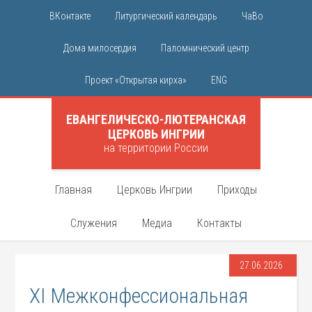
ВКонтакте
Литургический календарь
ЧаВо
Дома милосердия
Паломнический центр
Проект «Открытая кирха»
ENG
ЕВАНГЕЛИЧЕСКО-ЛЮТЕРАНСКАЯ
ЦЕРКОВЬ ИНГРИИ
на территории России
Главная
Церковь Ингрии
Приходы
Служения
Медиа
Контакты
27.06.2026
XI Межконфессиональная