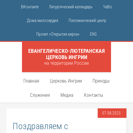
ВКонтакте
Литургический календарь
ЧаВо
Дома милосердия
Паломнический центр
Проект «Открытая кирха»
ENG
ЕВАНГЕЛИЧЕСКО-ЛЮТЕРАНСКАЯ
ЦЕРКОВЬ ИНГРИИ
на территории России
Главная
Церковь Ингрии
Приходы
Служения
Медиа
Контакты
07.08.2023
Поздравляем с