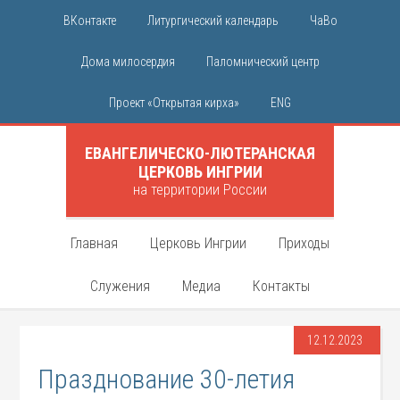
ВКонтакте
Литургический календарь
ЧаВо
Дома милосердия
Паломнический центр
Проект «Открытая кирха»
ENG
ЕВАНГЕЛИЧЕСКО-ЛЮТЕРАНСКАЯ
ЦЕРКОВЬ ИНГРИИ
на территории России
Главная
Церковь Ингрии
Приходы
Служения
Медиа
Контакты
12.12.2023
Празднование 30-летия