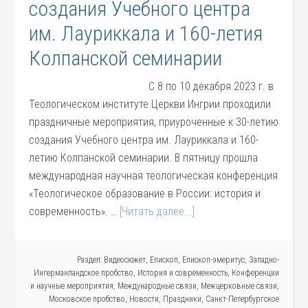
создания Учебного центра
им. Лауриккала и 160-летия
Колпанской семинарии
С 8 по 10 декабря 2023 г. в
Теологическом институте Церкви Ингрии проходили
праздничные мероприятия, приуроченные к 30-летию
создания Учебного центра им. Лауриккала и 160-
летию Колпанской семинарии. В пятницу прошла
международная научная теологическая конференция
«Теологическое образование в России: история и
современность». …
[Читать далее...]
Раздел:
Видеосюжет
,
Епископ
,
Епископ-эмеритус
,
Западно-
Ингерманландское пробство
,
История и современность
,
Конференции
и научные мероприятия
,
Международные связи
,
Межцерковные связи
,
Московское пробство
,
Новости
,
Праздники
,
Санкт-Петербургское