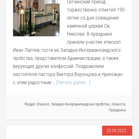
Гатчинский приход
торжественно отметил 195-
летие со дня освящения
каменной церкви Св.
Николая. В празднике
приняли участие епископ
Иван Лаптев, гости из Западно-Ингерманландского
пробства, представители Администрации, а также
верующие других конфессий. Поздравляем
настоятеля пастора Виктора Воронцова и прихожан
с этим радостным …
[Читать далее...]
Раздел:
Епископ
,
Западно-Ингерманландское пробство
,
Новости
,
Праздники
20.09.2023