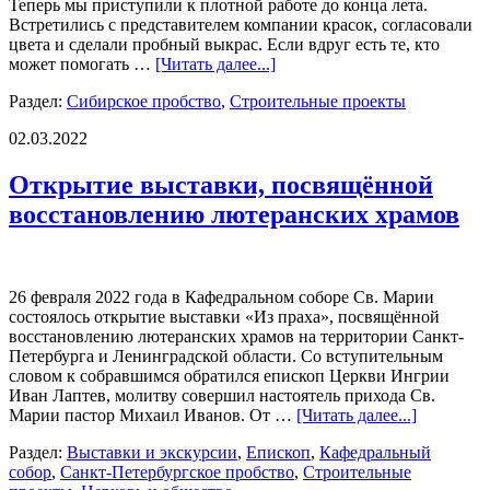
Теперь мы приступили к плотной работе до конца лета.
Встретились с представителем компании красок, согласовали
цвета и сделали пробный выкрас. Если вдруг есть те, кто
может помогать …
[Читать далее...]
Раздел:
Сибирское пробство
,
Строительные проекты
02.03.2022
Открытие выставки, посвящённой
восстановлению лютеранских храмов
26 февраля 2022 года в Кафедральном соборе Св. Марии
состоялось открытие выставки «Из праха», посвящённой
восстановлению лютеранских храмов на территории Санкт-
Петербурга и Ленинградской области. Со вступительным
словом к собравшимся обратился епископ Церкви Ингрии
Иван Лаптев, молитву совершил настоятель прихода Св.
Марии пастор Михаил Иванов. От …
[Читать далее...]
Раздел:
Выставки и экскурсии
,
Епископ
,
Кафедральный
собор
,
Санкт-Петербургское пробство
,
Строительные