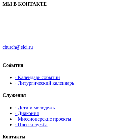
МЫ В КОНТАКТЕ
ЦЕРКОВЬ ИНГРИИ
191186 г. Санкт-Петербург
ул. Большая Конюшенная, д. 8
church@elci.ru
+7-812-3128289
События
· Календарь событий
· Литургический календарь
Служения
· Дети и молодежь
· Диакония
· Миссионерские проекты
· Пресс-служба
Контакты