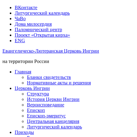
ВКонтакте
Литургический календарь
ЧаВо
Дома милосердия
Паломнический центр
Проект «Открытая кирха»
ENG
Евангелическо-Лютеранская Церковь Ингрии
на территории России
Главная
Бланки свидетельств
Нормативные акты и решения
Церковь Ингрии
Структура
История Церкви Ингрии
Вероисповедание
Епископ
Епископ-эмеритус
Центральная канцелярия
Литургический календарь
Приходы