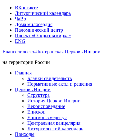
ВКонтакте
Литургический календарь
ЧаВо
Дома милосердия
Паломнический центр
Проект «Открытая кирха»
ENG
Евангелическо-Лютеранская Церковь Ингрии
на территории России
Главная
Бланки свидетельств
Нормативные акты и решения
Церковь Ингрии
Структура
История Церкви Ингрии
Вероисповедание
Епископ
Епископ-эмеритус
Центральная канцелярия
Литургический календарь
Приходы