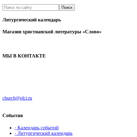
Литургический календарь
Магазин христианской литературы «Слово»
МЫ В КОНТАКТЕ
ЦЕРКОВЬ ИНГРИИ
191186 г. Санкт-Петербург
ул. Большая Конюшенная, д. 8
church@elci.ru
+7-812-3128289
События
· Календарь событий
· Литургический календарь