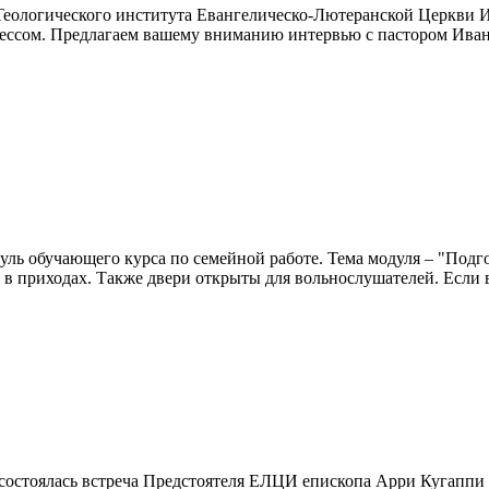
р Теологического института Евангелическо-Лютеранской Церкви 
ссом. Предлагаем вашему вниманию интервью с пастором Иваном
уль обучающего курса по семейной работе. Тема модуля – "Подг
бя в приходах. Также двери открыты для вольнослушателей. Если
состоялась встреча Предстоятеля ЕЛЦИ епископа Арри Кугаппи с