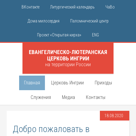
ВКонтакте
Литургический календарь
ЧаВо
Дома милосердия
Паломнический центр
Проект «Открытая кирха»
ENG
ЕВАНГЕЛИЧЕСКО-ЛЮТЕРАНСКАЯ
ЦЕРКОВЬ ИНГРИИ
на территории России
Главная
Церковь Ингрии
Приходы
Служения
Медиа
Контакты
18.08.2020
Добро пожаловать в