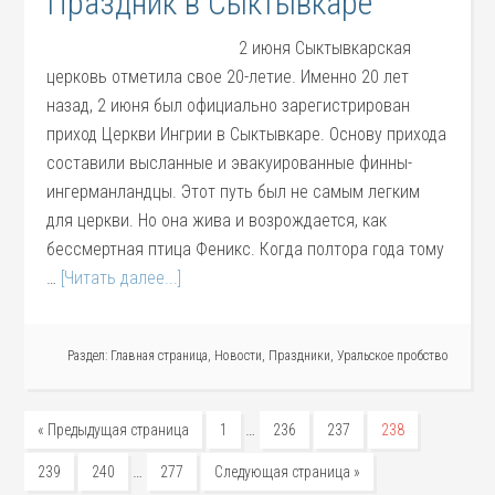
Праздник в Сыктывкаре
2 июня Сыктывкарская
церковь отметила свое 20-летие. Именно 20 лет
назад, 2 июня был официально зарегистрирован
приход Церкви Ингрии в Сыктывкаре. Основу прихода
составили высланные и эвакуированные финны-
ингерманландцы. Этот путь был не самым легким
для церкви. Но она жива и возрождается, как
бессмертная птица Феникс. Когда полтора года тому
…
[Читать далее...]
Раздел:
Главная страница
,
Новости
,
Праздники
,
Уральское пробство
…
« Предыдущая страница
1
236
237
238
…
239
240
277
Следующая страница »