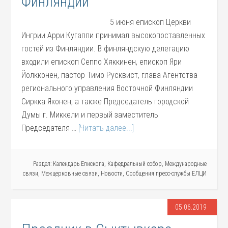
Финляндии
5 июня епископ Церкви
Ингрии Арри Кугаппи принимал высокопоставленных
гостей из Финляндии. В финляндскую делегацию
входили епископ Сеппо Хяккинен, епископ Яри
Йолкконен, пастор Тимо Русквист, глава Агентства
регионального управления Восточной Финляндии
Сиркка Яконен, а также Председатель городской
Думы г. Миккели и первый заместитель
Председателя …
[Читать далее...]
Раздел:
Календарь Епископа
,
Кафедральный собор
,
Международные
связи
,
Межцерковные связи
,
Новости
,
Сообщения пресс-службы ЕЛЦИ
05.06.2019