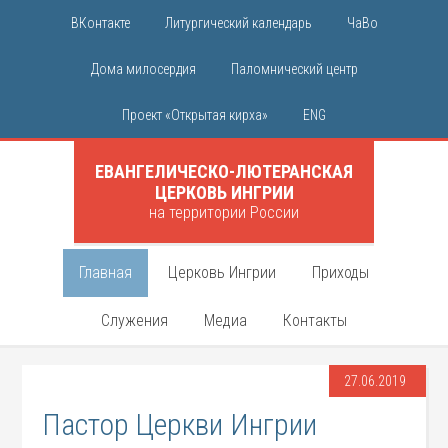
ВКонтакте
Литургический календарь
ЧаВо
Дома милосердия
Паломнический центр
Проект «Открытая кирха»
ENG
ЕВАНГЕЛИЧЕСКО-ЛЮТЕРАНСКАЯ
ЦЕРКОВЬ ИНГРИИ
на территории России
Главная
Церковь Ингрии
Приходы
Служения
Медиа
Контакты
27.06.2019
Пастор Церкви Ингрии