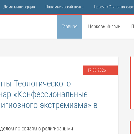
Дома милосердия
Паломнический центр
Проект «Открытая кирх
Главная
Церковь Ингрии
П
17.06.2026
нты Теологического
инар «Конфессиональные
игиозного экстремизма» в
Отделом по связям с религиозными