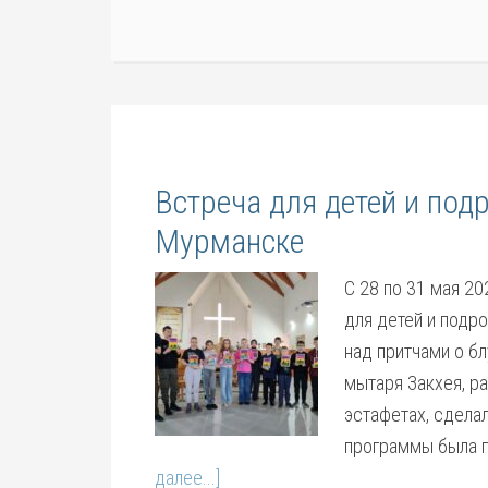
Встреча для детей и под
Мурманске
С 28 по 31 мая 2
для детей и подр
над притчами о б
мытаря Закхея, ра
эстафетах, сдела
программы была г
далее...]