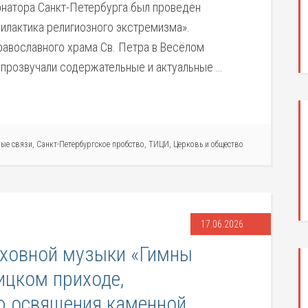
натора Санкт-Петербурга был проведен
лактика религиозного экстремизма».
авославного храма Св. Петра в Весёлом
 прозвучали содержательные и актуальные …
ые связи
,
Санкт-Петербургское пробство
,
ТИЦИ
,
Церковь и общество
17.06.2026
уховной музыки «Гимны
ицком приходе,
ю освящения каменной