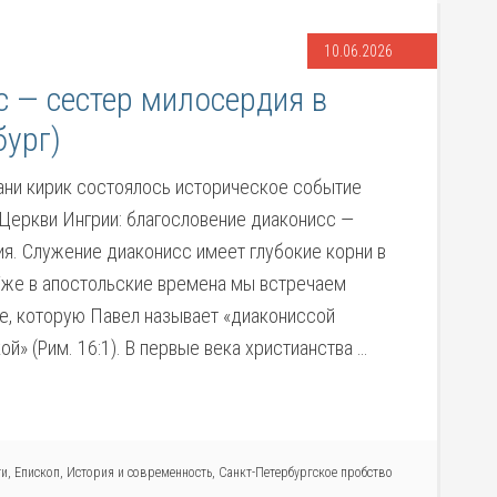
10.06.2026
с — сестер милосердия в
бург)
Яани кирик состоялось историческое событие
Церкви Ингрии: благословение диаконисс —
я. Служение диаконисс имеет глубокие корни в
Уже в апостольские времена мы встречаем
е, которую Павел называет «диакониссой
й» (Рим. 16:1). В первые века христианства …
ти
,
Епископ
,
История и современность
,
Санкт-Петербургское пробство