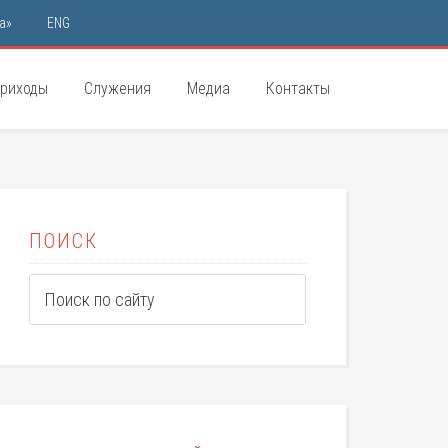
а»
ENG
риходы
Служения
Медиа
Контакты
ПОИСК