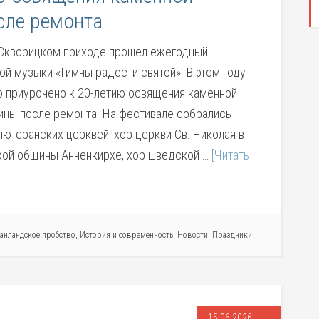
сле ремонта
в Скворицком приходе прошел ежегодный
ой музыки «Гимны радости святой». В этом году
 приурочено к 20-летию освящения каменной
рины после ремонта. На фестивале собрались
лютеранских церквей: хор церкви Св. Николая в
ской общины Анненкирхе, хор шведской …
[Читать
анландское пробство
,
История и современность
,
Новости
,
Праздники
15.06.2026