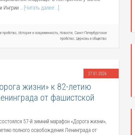
и Ингрии …
[Читать далее...]
е пробство
,
История и современность
,
Новости
,
Санкт-Петербургское
пробство
,
Церковь и общество
27.01.2026
орога жизни» к 82-летию
енинграда от фашистской
 состоялся 57-й зимний марафон «Дорога жизни»,
етию полного освобождения Ленинграда от