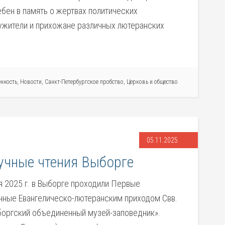
бен в память о жертвах политических
лужители и прихожане различных лютеранских
нность
,
Новости
,
Санкт-Петербургское пробство
,
Церковь и общество
05.11.2025
учные чтения Выборге
я 2025 г. в Выборге проходили Первые
анные Евангелическо-лютеранским приходом Свв.
боргский объединенный музей-заповедник».