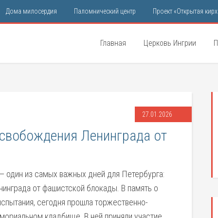
Дома милосердия
Паломнический центр
Проект «Открытая кирх
Главная
Церковь Ингрии
П
27.01.2026
освобождения Ленинграда от
 — один из самых важных дней для Петербурга:
нинграда от фашистской блокады. В память о
испытания, сегодня прошла торжественно-
мориальном кладбище. В ней приняли участие