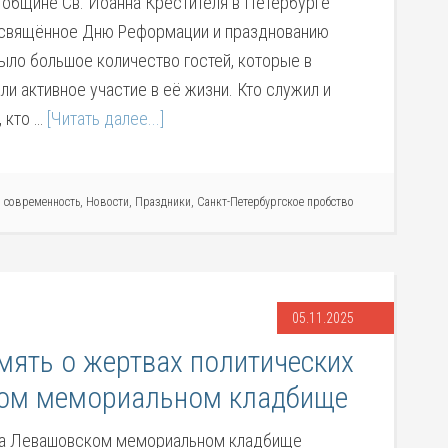
в общине Св. Иоанна Крестителя в Петербурге
освящённое Дню Реформации и празднованию
ыло большое количество гостей, которые в
и активное участие в её жизни. Кто служил и
, кто …
[Читать далее...]
и современность
,
Новости
,
Праздники
,
Санкт-Петербургское пробство
05.11.2025
мять о жертвах политических
ком мемориальном кладбище
 на Левашовском мемориальном кладбище