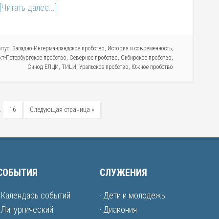
[Читать далее...]
итус
,
Западно-Ингерманландское пробство
,
История и современность
,
кт-Петербургское пробство
,
Северное пробство
,
Сибирское пробство
,
Синод ЕЛЦИ
,
ТИЦИ
,
Уральское пробство
,
Южное пробство
…
16
Следующая страница »
СОБЫТИЯ
СЛУЖЕНИЯ
· Календарь событий
· Дети и молодежь
· Литургический
· Диакония