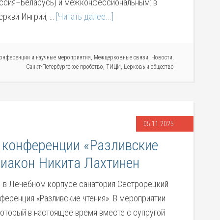
ссия–Беларусь) и межконфессиональным: в
еркви Ингрии, …
[Читать далее...]
онференции и научные мероприятия
,
Межцерковные связи
,
Новости
,
Санкт-Петербургское пробство
,
ТИЦИ
,
Церковь и общество
05.11.2025
й конференции «Разливские
диакон Никита Лахтинен
г. в Лечебном корпусе санатория Сестрорецкий
ференция «Разливские чтения». В мероприятии
который в настоящее время вместе с супругой