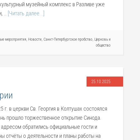
культурный музейный комплекс в Разливе уже
и, …
[Читать далее...]
ные мероприятия
,
Новости
,
Санкт-Петербургское пробство
,
Церковь и
общество
25.10.2025
грии
5 г. в церкви Cв. Георгия в Колтушах состоялся
ень прошло торжественное открытие Синода.
 адресом обратились официальные гости и
ы отчёты о деятельности и планы работы на