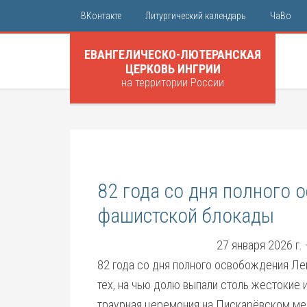
ВКонтакте
Литургический календарь
ЧаВо
ЕВАНГЕЛИЧЕСКО-ЛЮТЕРАНСКАЯ
ЦЕРКОВЬ ИНГРИИ
на территории России
82 года со дня полного 
фашистской блокады
27 января 2026 г.
82 года со дня полного освобождения Ле
тех, на чью долю выпали столь жестокие 
траурная церемония на Пискарёвском ме