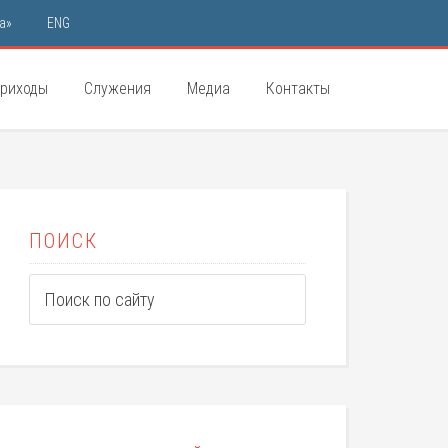
а»
ENG
риходы
Служения
Медиа
Контакты
ПОИСК