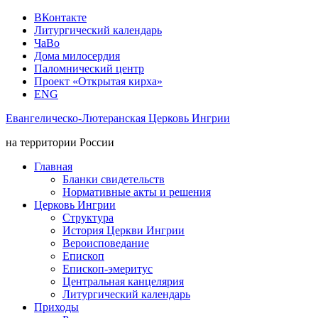
ВКонтакте
Литургический календарь
ЧаВо
Дома милосердия
Паломнический центр
Проект «Открытая кирха»
ENG
Евангелическо-Лютеранская Церковь Ингрии
на территории России
Главная
Бланки свидетельств
Нормативные акты и решения
Церковь Ингрии
Структура
История Церкви Ингрии
Вероисповедание
Епископ
Епископ-эмеритус
Центральная канцелярия
Литургический календарь
Приходы