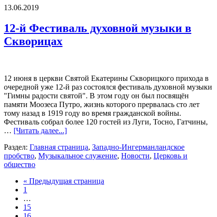
13.06.2019
12-й Фестиваль духовной музыки в
Скворицах
12 июня в церкви Святой Екатерины Скворицкого прихода в
очередной уже 12-й раз состоялся фестиваль духовной музыки
"Гимны радости святой". В этом году он был посвящён
памяти Моозеса Путро, жизнь которого прервалась сто лет
тому назад в 1919 году во время гражданской войны.
Фестиваль собрал более 120 гостей из Луги, Тосно, Гатчины,
…
[Читать далее...]
Раздел:
Главная страница
,
Западно-Ингерманландское
пробство
,
Музыкальное служение
,
Новости
,
Церковь и
общество
« Предыдущая страница
1
…
15
16