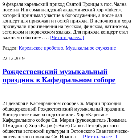
9 февраля карельский приход Святой Троицы в пос. Чална
посетил Ингерманландский академический хор «Inkeri»,
который принимал участие в богослужении, а после дал
концерт для прихожан и гостей прихода. В исполнении хора
прозвучали произведения на русском, финском, латинском,
эстонском и норвежском языках. Для прихода концерт стал
важным событием: …
[Читать далее...]
Раздел:
Карельское пробство
,
Музыкальное служение
22.12.2019
Рождественский музыкальный
праздник в Кафедральном соборе
21 декабря в Кафедральном соборе Св. Марии проходил
общецерковный Рождественский музыкальный праздник.
Концертные номера подготовили: Хор «Каритас»
Кафедрального собора Св. Марии (руководитель Людмила
Шмидрина) Хор «Kaja» («Эхо») Санкт-Петербургского
общества эстонской культуры и Эстонского Евангелическо-
лютеранского прихода Св. Иоанна …
[Читать далее...]