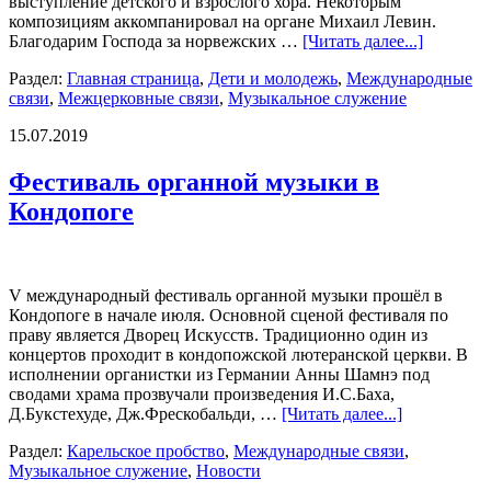
выступление детского и взрослого хора. Некоторым
композициям аккомпанировал на органе Михаил Левин.
Благодарим Господа за норвежских …
[Читать далее...]
Раздел:
Главная страница
,
Дети и молодежь
,
Международные
связи
,
Межцерковные связи
,
Музыкальное служение
15.07.2019
Фестиваль органной музыки в
Кондопоге
V международный фестиваль органной музыки прошёл в
Кондопоге в начале июля. Основной сценой фестиваля по
праву является Дворец Искусств. Традиционно один из
концертов проходит в кондопожской лютеранской церкви. В
исполнении органистки из Германии Анны Шамнэ под
сводами храма прозвучали произведения И.С.Баха,
Д.Букстехуде, Дж.Фрескобальди, …
[Читать далее...]
Раздел:
Карельское пробство
,
Международные связи
,
Музыкальное служение
,
Новости