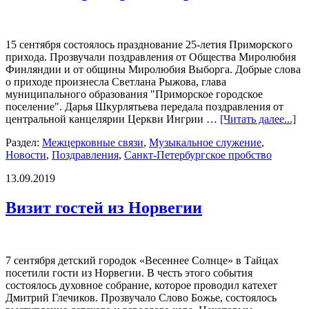
15 сентября состоялось празднование 25-летия Приморского
прихода. Прозвучали поздравления от Общества Миролюбия
Финляндии и от общины Миролюбия Выборга. Добрые слова
о приходе произнесла Светлана Рыжова, глава
муниципального образования "Приморское городское
поселение". Дарья Шкурлятьева передала поздравления от
центральной канцелярии Церкви Ингрии …
[Читать далее...]
Раздел:
Межцерковные связи
,
Музыкальное служение
,
Новости
,
Поздравления
,
Санкт-Петербургское пробство
13.09.2019
Визит гостей из Норвегии
7 сентября детский городок «Весеннее Солнце» в Тайцах
посетили гости из Норвегии. В честь этого события
состоялось духовное собрание, которое проводил катехет
Дмитрий Глечиков. Прозвучало Слово Божье, состоялось