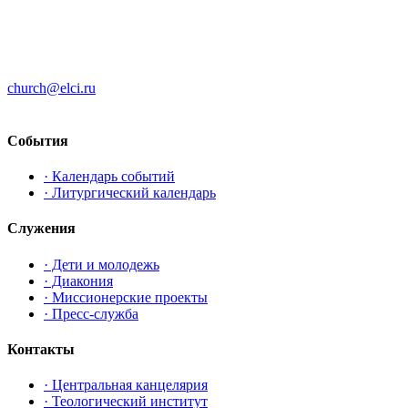
ЦЕРКОВЬ ИНГРИИ
191186 г. Санкт-Петербург
ул. Большая Конюшенная, д. 8
church@elci.ru
+7-812-3128289
События
· Календарь событий
· Литургический календарь
Служения
· Дети и молодежь
· Диакония
· Миссионерские проекты
· Пресс-служба
Контакты
· Центральная канцелярия
· Теологический институт