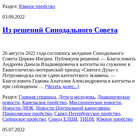
Раздел:
Южное пробство
03.09.2022
Из решений Синодального Совета
26 августа 2022 года состоялось заседание Синодального
Совета Церкви Ингрии. Публикуем решения: — Благословить
Андреева Данила Владимировича в катехеты на служение в
Евангелическо-лютеранский приход «Святого Духа» г.
Петрозаводска после сдачи катехетского экзамена. —
Благословить Гудкова Анатолия Александровича в катехеты и
при соблюдении …
[Читать далее...]
Раздел:
Главная страница
,
Дети и молодежь
,
Диаконические
новости
,
Карельское пробство
,
Миссионерские новости
,
Новости ДЮК
,
Новости Центральной канцелярии
,
Приволжское пробство
,
Санкт-Петербургское пробство
,
Сибирское пробство
,
Синод ЕЛЦИ
,
ТИЦИ
,
Южное пробство
05.07.2022