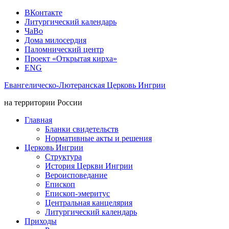
ВКонтакте
Литургический календарь
ЧаВо
Дома милосердия
Паломнический центр
Проект «Открытая кирха»
ENG
Евангелическо-Лютеранская Церковь Ингрии
на территории России
Главная
Бланки свидетельств
Нормативные акты и решения
Церковь Ингрии
Структура
История Церкви Ингрии
Вероисповедание
Епископ
Епископ-эмеритус
Центральная канцелярия
Литургический календарь
Приходы