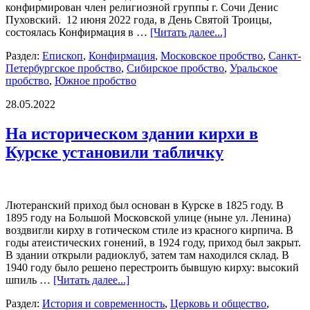
конфирмирован член религиозной группы г. Сочи Денис
Пуховский. 12 июня 2022 года, в День Святой Троицы,
состоялась Конфирмация в …
[Читать далее...]
Раздел:
Епископ
,
Конфирмация
,
Московское пробство
,
Санкт-
Петербургское пробство
,
Сибирское пробство
,
Уральское
пробство
,
Южное пробство
28.05.2022
На историческом здании кирхи в
Курске установили табличку
Лютеранский приход был основан в Курске в 1825 году. В
1895 году на Большой Московской улице (ныне ул. Ленина)
воздвигли кирху в готическом стиле из красного кирпича. В
годы атеистических гонений, в 1924 году, приход был закрыт.
В здании открыли радиоклуб, затем там находился склад. В
1940 году было решено перестроить бывшую кирху: высокий
шпиль …
[Читать далее...]
Раздел:
История и современность
,
Церковь и общество
,