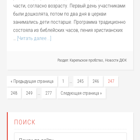
части, согласно возрасту. Первый день участниками
были дошколята, потом по два дня в церкви
занимались дети постарше. Программа традиционно
состояла из библейских часов, пения христианских
…
[Читать далее...]
Раздел:
Карельское пробство
,
Новости ДЮК
…
« Предыдущая страница
1
245
246
247
…
248
249
277
Следующая страница »
ПОИСК