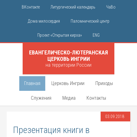
ВКонтакте
Литургический календарь
ЧаВо
Дома милосердия
Паломнический центр
Проект «Открытая кирха»
ENG
ЕВАНГЕЛИЧЕСКО-ЛЮТЕРАНСКАЯ
ЦЕРКОВЬ ИНГРИИ
на территории России
Главная
Церковь Ингрии
Приходы
Служения
Медиа
Контакты
03.09.2018
Презентация книги в