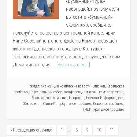
«Бумажный» тираж
небольшой, поэтому если
вы хотите «бумажный»
экземпляр, сообщите,
пожалуйста, секретарю центральной канцелярии
Нине Саволайнен: church@elci.ru Номер посвящён
жизни «студенческого городка» в Колтушах -
Теологического института и соседствующего с ним
Дома милосердия, …
[Читать далее...]
Раздел:
Анонсы
,
Диаконические новости
,
Епископ
,
Карельское
пробство
,
Кафедральный собор
,
Конференции и научные мероприятия
,
Музыкальное служение
,
Некролог
,
Новости Информотдела
,
Объявления
,
Санкт-Петербургское пробство
,
Северное пробство
,
ТИЦИ
,
Уральское пробство
…
« Предыдущая страница
1
8
9
10
11