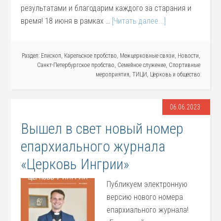
результатами и благодарим каждого за старания и
время! 18 июня в рамках …
[Читать далее...]
Раздел:
Епископ
,
Карельское пробство
,
Межцерковные связи
,
Новости
,
Санкт-Петербургское пробство
,
Семейное служение
,
Спортивные
мероприятия
,
ТИЦИ
,
Церковь и общество
06.06.2023
Вышел в свет новый номер
епархиального журнала
«Церковь Ингрии»
Публикуем электронную
версию нового номера
епархиального журнала!