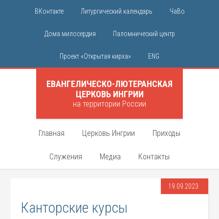
ВКонтакте
Литургический календарь
ЧаВо
Дома милосердия
Паломнический центр
Проект «Открытая кирха»
ENG
ЕВАНГЕЛИЧЕСКО-ЛЮТЕРАНСКАЯ
ЦЕРКОВЬ ИНГРИИ
на территории России
Главная
Церковь Ингрии
Приходы
Служения
Медиа
Контакты
19.09.2023
Канторские курсы