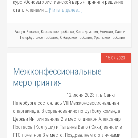
курс «Основы христианской веры», приняли решение
стать членами …
[Читать далее...]
Раздел:
Епископ
,
Карельское пробство
,
Конфирмация
,
Новости
,
Санкт-
Петербургское пробство
,
Сибирское пробство
,
Уральское пробство
15.07.2023
Межконфессиональные
мероприятия
12 июня 2023 г. в Санкт-
Петербурге состоялась VIII Межконфессиональная
спартакиада. В соревнованиях по футболу команда
Церкви Ингрии заняла 2-е место, диакон Александр
Протасов (Колтуши) и Татьяна Вало (Юкки) заняли в
ГТО почетное 3-е место. Поздравляем с отличными