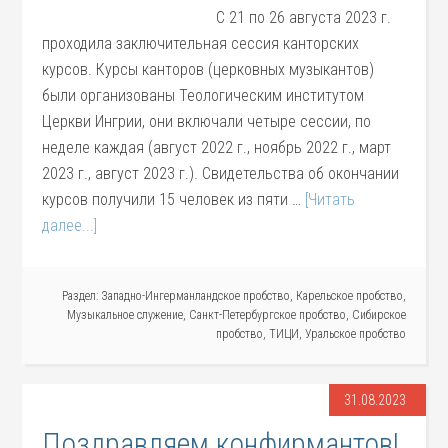
С 21 по 26 августа 2023 г.
проходила заключительная сессия канторских
курсов. Курсы канторов (церковных музыкантов)
были организованы Теологическим институтом
Церкви Ингрии, они включали четыре сессии, по
неделе каждая (август 2022 г., ноябрь 2022 г., март
2023 г., август 2023 г.). Свидетельства об окончании
курсов получили 15 человек из пяти …
[Читать
далее...]
Раздел:
Западно-Ингерманландское пробство
,
Карельское пробство
,
Музыкальное служение
,
Санкт-Петербургское пробство
,
Сибирское
пробство
,
ТИЦИ
,
Уральское пробство
31.08.2023
Поздравляем конфирмантов!