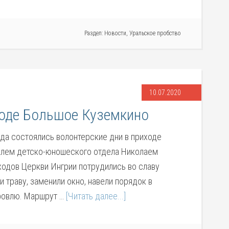
Раздел:
Новости
,
Уральское пробство
10.07.2020
ходе Большое Куземкино
ода состоялись волонтерские дни в приходе
елем детско-юношеского отдела Николаем
одов Церкви Ингрии потрудились во славу
 траву, заменили окно, навели порядок в
ровлю. Маршрут …
[Читать далее...]