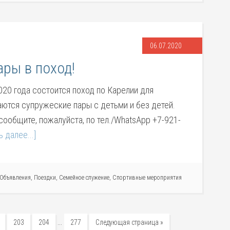
06.07.2020
ры в поход!
020 года состоится поход по Карелии для
аются супружеские пары с детьми и без детей.
 сообщите, пожалуйста, по тел./WhatsApp +7-921-
ь далее...]
Объявления
,
Поездки
,
Семейное служение
,
Спортивные мероприятия
…
203
204
277
Следующая страница »