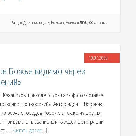
Раздел:
Дети и молодежь
,
Новости
,
Новости ДЮК
,
Объявления
10.07.2020
ое Божье видимо через
рений»
 в Казанском приходе открылась фотовыставка
ивание Его творений». Автор идеи — Вероника
 из разных городов России, а также из других
ся придумать название для каждой фотографии.
те. …
[Читать далее...]