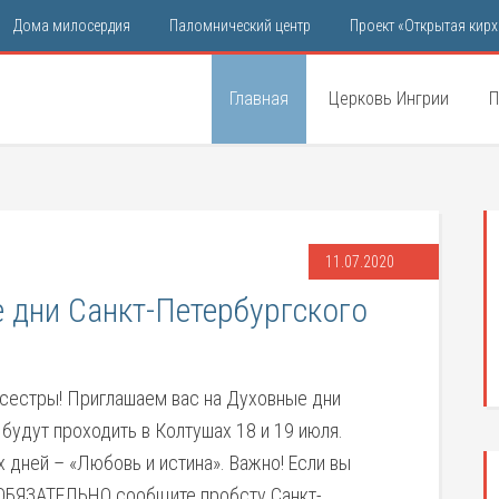
Дома милосердия
Паломнический центр
Проект «Открытая кирх
Главная
Церковь Ингрии
П
11.07.2020
 дни Санкт-Петербургского
 сестры! Приглашаем вас на Духовные дни
будут проходить в Колтушах 18 и 19 июля.
 дней – «Любовь и истина». Важно! Если вы
, ОБЯЗАТЕЛЬНО сообщите пробсту Санкт-