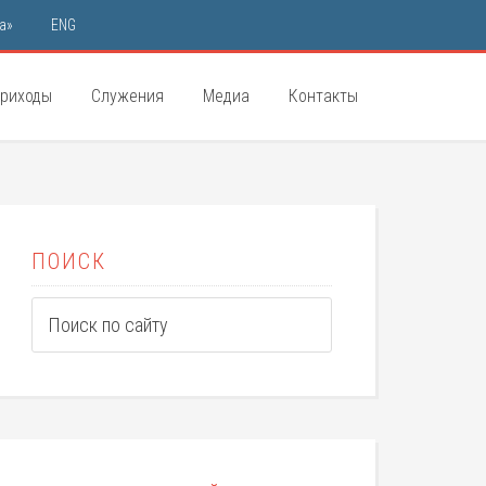
а»
ENG
риходы
Служения
Медиа
Контакты
ПОИСК