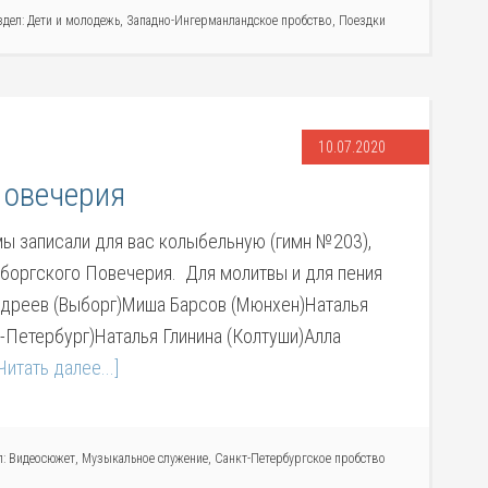
здел:
Дети и молодежь
,
Западно-Ингерманландское пробство
,
Поездки
10.07.2020
Повечерия
мы записали для вас колыбельную (гимн №203),
боргского Повечерия. Для молитвы и для пения
 Андреев (Выборг)Миша Барсов (Мюнхен)Наталья
-Петербург)Наталья Глинина (Колтуши)Алла
Читать далее...]
л:
Видеосюжет
,
Музыкальное служение
,
Санкт-Петербургское пробство