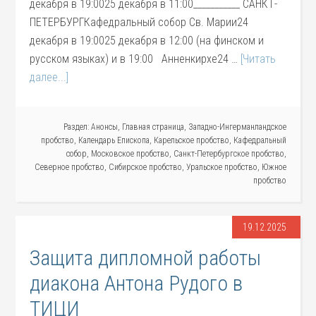
декабря в 19:0025 декабря в 11:00___________ САНКТ-
ПЕТЕРБУРГКафедральный собор Св. Марии24
декабря в 19:0025 декабря в 12:00 (на финском и
русском языках) и в 19:00 Анненкирхе24 …
[Читать
далее...]
Раздел:
Анонсы
,
Главная страница
,
Западно-Ингерманландское
пробство
,
Календарь Епископа
,
Карельское пробство
,
Кафедральный
собор
,
Московское пробство
,
Санкт-Петербургское пробство
,
Северное пробство
,
Сибирское пробство
,
Уральское пробство
,
Южное
пробство
19.12.2025
Защита дипломной работы
диакона Антона Рудого в
ТИЦИ