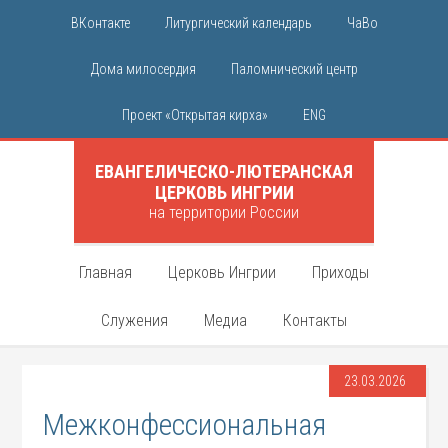
ВКонтакте
Литургический календарь
ЧаВо
Дома милосердия
Паломнический центр
Проект «Открытая кирха»
ENG
ЕВАНГЕЛИЧЕСКО-ЛЮТЕРАНСКАЯ
ЦЕРКОВЬ ИНГРИИ
на территории России
Главная
Церковь Ингрии
Приходы
Служения
Медиа
Контакты
23.03.2026
Межконфессиональная