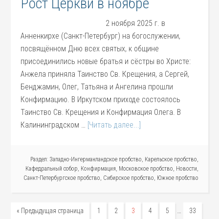
Рост Церкви в ноябре
2 ноября 2025 г. в
Анненкирхе (Санкт-Петербург) на богослужении,
посвящённом Дню всех святых, к общине
присоединились новые братья и сёстры во Христе:
Анжела приняла Таинство Св. Крещения, а Сергей,
Бенджамин, Олег, Татьяна и Ангелина прошли
Конфирмацию. В Иркутском приходе состоялось
Таинство Св. Крещения и Конфирмация Олега. В
Калининградском …
[Читать далее...]
Раздел:
Западно-Ингерманландское пробство
,
Карельское пробство
,
Кафедральный собор
,
Конфирмация
,
Московское пробство
,
Новости
,
Санкт-Петербургское пробство
,
Сибирское пробство
,
Южное пробство
…
« Предыдущая страница
1
2
3
4
5
33